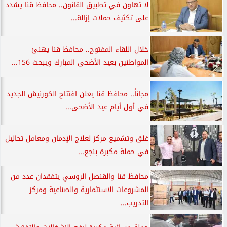
لا تهاون في تطبيق القانون.. محافظ قنا يشدد
على تكثيف حملات إزالة...
خلال اللقاء المفتوح.. محافظ قنا يهنئ
المواطنين بعيد الأضحى المبارك ويبحث 156...
مجاناً.. محافظ قنا يعلن افتتاح الكورنيش الجديد
في أول أيام عيد الأضحى...
غلق وتشميع مركز لعلاج الإدمان ومعامل تحاليل
في حملة مكبرة بنجع...
محافظ قنا والقنصل الروسي يتفقدان عدد من
المشروعات الاستثمارية والصناعية ومركز
التدريب...