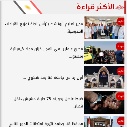
الأكثر قراءة
تعليم
مدير تعليم أبوتشت يترأس لجنة توزيع القيادات
المدرسية...
حوادث
مصرع عاملين في انفجار خزان مواد كيميائية
بمصنع...
تعليم
أول رد من جامعة قنا بعد شكوي ...
حوادث
ضبط عاطل بحوزته 75 طربة حشيش داخل
قطار...
تعليم
محافظ قنا يعتمد نتيجة امتحانات الدور الثاني