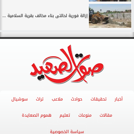
إزالة فورية لحالتى بناء مخالف بقرية السلامية ...
أخبار
تحقيقات
حوادث
ملاعب
تراث
سوشيال
مقالات
منوعات
تعليم
هموم الصعايدة
سياسة الخصوصية