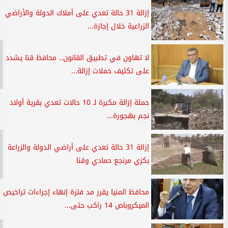
إزالة 31 حالة تعدي على أملاك الدولة والأراضي
الزراعية خلال إجازة...
لا تهاون في تطبيق القانون.. محافظ قنا يشدد
على تكثيف حملات إزالة...
حملة إزالة مكبرة لـ 10 حالات تعدي بقرية أولاد
نجم بهجورة...
إزالة 31 حالة تعدي على أراضي الدولة والزراعة
بكزي مرنجع حمادي وقنا
محافظ المنيا يقرر مد فترة إنهاء إجراءات تراخيص
الميكروباص 14 راكب حتى...