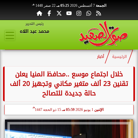
هـ
الجمعة
7 أغسطس 2026
05:25 مـ
22 صفر 1448
رئيس التحرير
محمد عبد اللاه
الرئيسية
أخبار
خلال اجتماع موسع ..محافظ المنيا يعلن
تقنين 23 ألف متغير مكاني وتجهيز 20 ألف
حالة جديدة للتصالح
هـ
الإثنين
1 يونيو 2026
05:59 مـ
15 ذو الحجة 1447