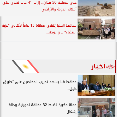
على مساحة 50 فدان.. إزالة 41 حالة تعدي علي
أملاك الدولة والأراضي...
محافظ المنيا يُنهي معاناة 15 عاماً لأهالي ”عزبة
البيضاء” .. و يوجه...
أخبار
محافظ قنا يشهد تدريب المختصين على تطبيق
دليل...
حملة مكبرة تضبط 32 مخالفة تموينية وحالة
إشغال...