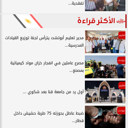
تفقدية...
الأكثر قراءة
تعليم
مدير تعليم أبوتشت يترأس لجنة توزيع القيادات
المدرسية...
حوادث
مصرع عاملين في انفجار خزان مواد كيميائية
بمصنع...
تعليم
أول رد من جامعة قنا بعد شكوي ...
حوادث
ضبط عاطل بحوزته 75 طربة حشيش داخل
قطار...