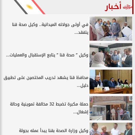
أخبار
في أولى جولاته الميدانية.. وكيل صحة قنا
يتفقد...
وكيل ” صحة قنا ” يتابع الإستقبال والعمليات...
محافظ قنا يشهد تدريب المختصين على تطبيق
دليل...
حملة مكبرة تضبط 32 مخالفة تموينية وحالة
إشغال...
وكيل وزارة الصحة بقنا يبدأ عمله بجولة