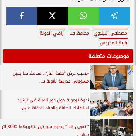
مصطفى الببلاوي
محافظ قنا
أراضي الدولة
قرية المحروس
موضوعات متعلقة
-بسبب عرض ”حلقة النار”.. محافظ قنا يحيل
مسؤولي مدرسة ثأنوية بـ...
ندوة توعوية حول دور المرأة في ترشيد
استهلاك الطاقة والمياه للحفاظ على...
” تموين قنا ” يضبط سيارتين لتهريبهما 8000 لتر
مواد...