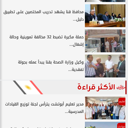
محافظ قنا يشهد تدريب المختصين على تطبيق
دليل...
حملة مكبرة تضبط 32 مخالفة تموينية وحالة
إشغال...
وكيل وزارة الصحة بقنا يبدأ عمله بجولة
تفقدية...
الأكثر قراءة
تعليم
مدير تعليم أبوتشت يترأس لجنة توزيع القيادات
المدرسية...
حوادث