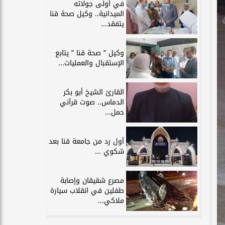
في أولى جولاته
الميدانية.. وكيل صحة قنا
يتفقد...
وكيل ” صحة قنا ” يتابع
الإستقبال والعمليات...
القارئ الشيخ أبو بكر
الدماس.. صوت قرآني
حمل...
أول رد من جامعة قنا بعد
شكوي ...
مصرع شقيقان وإصابة
طفلين في انقلاب سيارة
ملاكي...