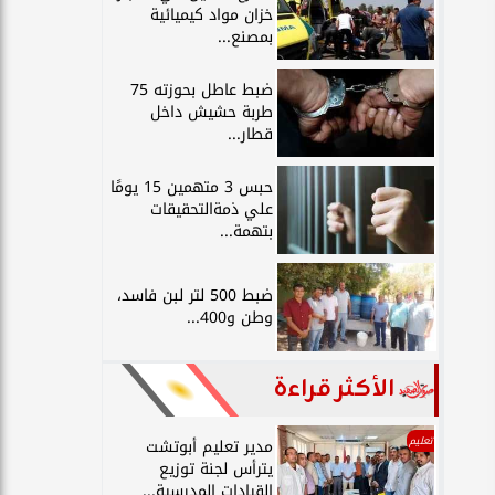
خزان مواد كيميائية
بمصنع...
ضبط عاطل بحوزته 75
طربة حشيش داخل
قطار...
حبس 3 متهمين 15 يومًا
علي ذمةالتحقيقات
بتهمة...
ضبط 500 لتر لبن فاسد،
وطن و400...
الأكثر قراءة
تعليم
مدير تعليم أبوتشت
يترأس لجنة توزيع
القيادات المدرسية...