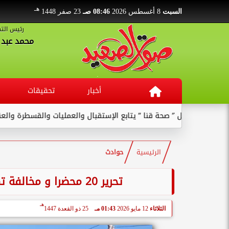
هـ
السبت
8 أغسطس 2026
08:46 صـ
23 صفر 1448
رئيس التح
محمد عبد ا
أخبار
تحقيقات
 صحة قنا ” يتابع الإستقبال والعمليات والقسطرة والعنايات بالمستشفى 
الرئيسية
حوادث
تحرير 20 محضرا و مخالفة تموينية فى مجال المخابز والأسواق بأسوان
هـ
الثلاثاء
12 مايو 2026
01:43 مـ
25 ذو القعدة 1447