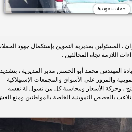
حملات تموينية
، المسئولين بمديرية التموين بإستكمال جهود الحملا
ءات اللازمة تجاه المخالفين .
ادة المهندس محمد أبو الحسنن مدير المديرية ، بتشديد
تموينية والمرور على الأسواق والمجمعات الإستهلاكية
نتج ، وحركة الأسعار ومحاسبة كل من تسول لة نفسه
 التلاعب بالحصص التموينية الخاصة بالمواطنين ومنع الغ