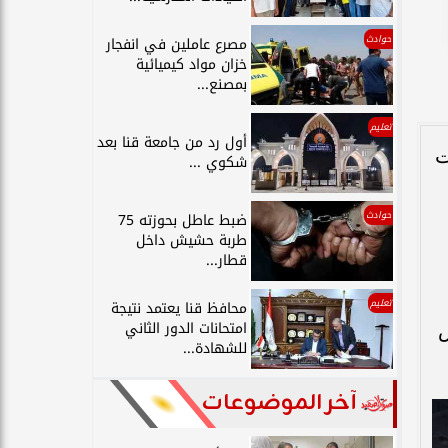
حوادث
مصرع عاملين في انفجار
خزان مواد كيميائية
بمصنع...
تعليم
أول رد من جامعة قنا بعد
ت
شكوي ...
حوادث
ضبط عاطل بحوزته 75
طربة حشيش داخل
قطار...
تعليم
محافظ قنا يعتمد نتيجة
امتحانات الدور الثاني
ش
للشهادة...
آخر الموضوعات