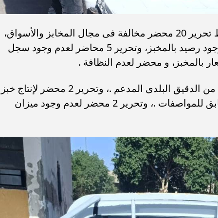
أسفرت جهود الحملات التموينية عن ضبط تحرير 20 محضر مخالفة فى مجال المخابز والأسواق،
وتحرير 3 محاضر توقف عن الإنتاج رغم وجود رصيد بالمخبز، وتحرير 5 محاضر لعدم وجود سجل
ر بالمخبز، و محضر لعدم النظافة .
كما تم تحرير 2 محضر للتصرف فى كمية من الدقيق البلدى المدعم .، وتحرير 2 محضر لإنتاج خبز
ناقص الوزن، و محضر لإنتاج خبز غير مطابق للمواصفات .، وتحرير 2 محضر لعدم وجود ميزان