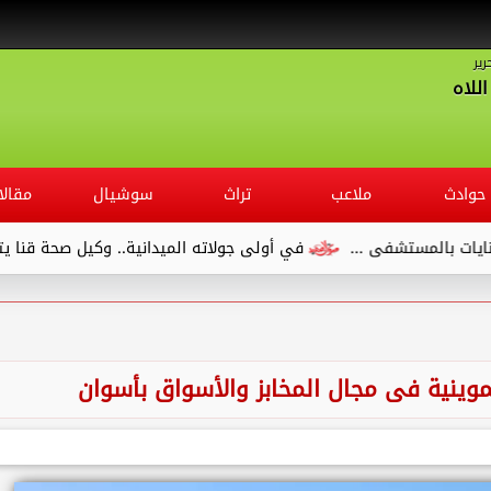
رير
للاه
حوادث
ملاعب
تراث
سوشيال
مقالا
...
في أولى جولاته الميدانية.. وكيل صحة قنا يتفقد مستشفى ال