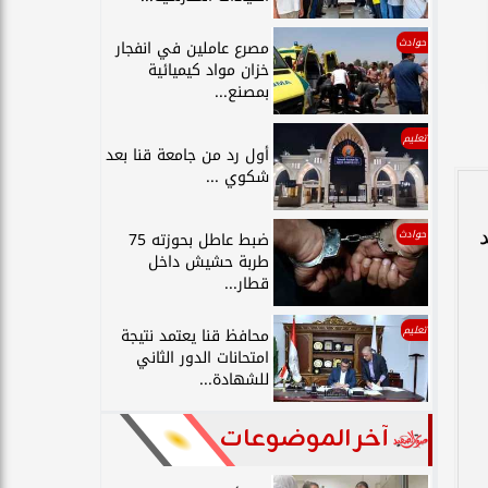
حوادث
مصرع عاملين في انفجار
خزان مواد كيميائية
بمصنع...
تعليم
أول رد من جامعة قنا بعد
شكوي ...
حوادث
ضبط عاطل بحوزته 75
طربة حشيش داخل
قطار...
تعليم
محافظ قنا يعتمد نتيجة
امتحانات الدور الثاني
للشهادة...
آخر الموضوعات