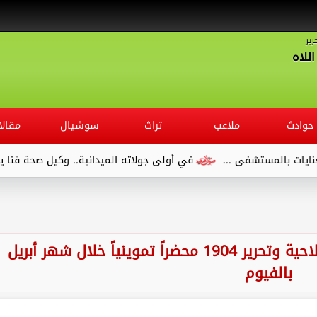
رير
للاه
حوادث
ملاعب
تراث
سوشيال
مقالا
..
في أولى جولاته الميدانية.. وكيل صحة قنا يتفقد مستشفى الص
ضبط 8294 عبوة سلع منتهية الصلاحية وتحرير 1904 محضراً تموينياً خلال شهر أبريل
بالفيوم