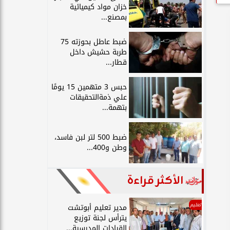
خزان مواد كيميائية
بمصنع...
ضبط عاطل بحوزته 75
طربة حشيش داخل
قطار...
حبس 3 متهمين 15 يومًا
علي ذمةالتحقيقات
بتهمة...
ضبط 500 لتر لبن فاسد،
وطن و400...
الأكثر قراءة
تعليم
مدير تعليم أبوتشت
يترأس لجنة توزيع
القيادات المدرسية...