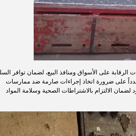
ت الرقابة على الأسواق ومنافذ البيع، لضمان توافر السل
مشدداً على ضرورة اتخاذ إجراءات صارمة ضد ممارسات
د لضمان الالتزام بالاشتراطات الصحية وسلامة المواد