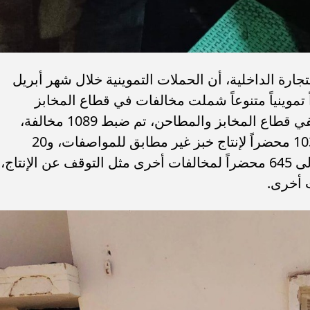
تجارة الداخلية، أن الحملات التموينية خلال شهر أبريل
ت عن تحرير 1904 محضراً تموينياً متنوعاً شملت مخالفات في قطاع المخابز
والمطاحن والأسواق والمواد البترولية، ففي قطاع المخابز والمطاحن، تم ضبط 1089 مخالفة،
شملت 222 محضراً لنقص وزن الخبز، و103 محضراً لإنتاج خبز غير مطابق للمواصفات، و20
محضراً لتجميع الدقيق البلدي، بالإضافة إلى 645 محضراً لمخالفات أخرى مثل التوقف عن الإنتاج،
 أخرى.