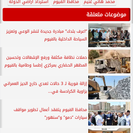
محمد هاني غنيم
محافظ الفيوم
استرداد أراضي الدولة
موضوعات متعلقة
”اعرف بلدك” مبادرة جديدة لنشر الوعي وتعزيز
السياحة الداخلية بالفيوم
حملات نظافة مكثفة ورفع الإشغالات وتحسين
المظهر الحضاري بمركزي إطسا وطامية بالفيوم
إزالة فورية لـ 3 حالات تعدي خارج الحيز العمراني
بزاوية الكرادسة في...
محافظ الفيوم يتفقد أعمال تطوير مواقف
سيارات ”دمو” و”سنهور”