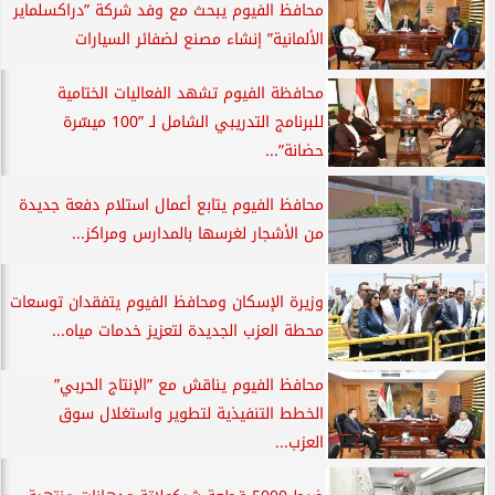
محافظ الفيوم يبحث مع وفد شركة ”دراكسلماير
الألمانية” إنشاء مصنع لضفائر السيارات
محافظة الفيوم تشهد الفعاليات الختامية
للبرنامج التدريبي الشامل لـ ”100 ميسّرة
حضانة”...
محافظ الفيوم يتابع أعمال استلام دفعة جديدة
من الأشجار لغرسها بالمدارس ومراكز...
وزيرة الإسكان ومحافظ الفيوم يتفقدان توسعات
محطة العزب الجديدة لتعزيز خدمات مياه...
محافظ الفيوم يناقش مع ”الإنتاج الحربي”
الخطط التنفيذية لتطوير واستغلال سوق
العزب...