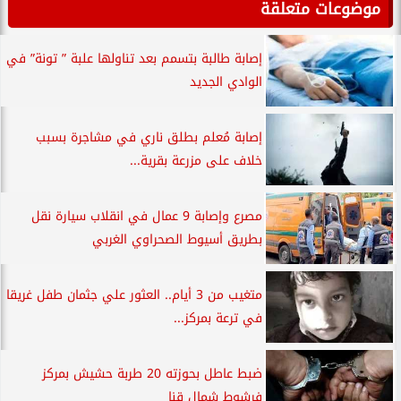
موضوعات متعلقة
إصابة طالبة بتسمم بعد تناولها علبة ” تونة” في
الوادي الجديد
إصابة مُعلم بطلق ناري في مشاجرة بسبب
خلاف على مزرعة بقرية...
مصرع وإصابة 9 عمال في انقلاب سيارة نقل
بطريق أسيوط الصحراوي الغربي
متغيب من 3 أيام.. العثور علي جثمان طفل غريقا
في ترعة بمركز...
ضبط عاطل بحوزته 20 طربة حشيش بمركز
فرشوط شمال قنا