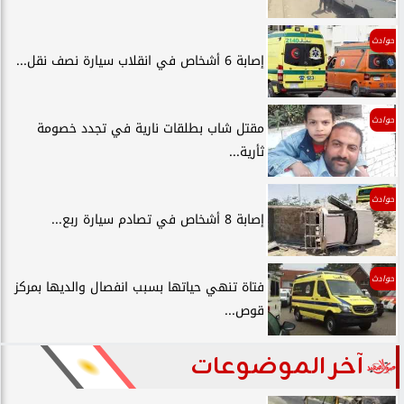
حوادث
إصابة 6 أشخاص في انقلاب سيارة نصف نقل...
حوادث
مقتل شاب بطلقات نارية في تجدد خصومة
ثأرية...
حوادث
إصابة 8 أشخاص في تصادم سيارة ربع...
حوادث
فتاة تنهي حياتها بسبب انفصال والديها بمركز
قوص...
آخر الموضوعات