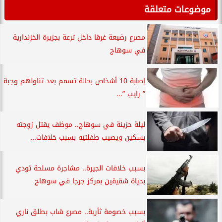
موضوعات متعلقة
مصرع رضيعة غرقا داخل ترعة بجزيرة الخزندارية
في سوهاج
إصابة 10 أشخاص بحالة تسمم بعد تناولهم وجبة
” رايب ”...
ليلة حزينة في سوهاج.. موظف يقتل زوجته
بسكين ويصيب طفلتيه بسبب خلافات...
بسبب خلافات الجيرة.. مشاجرة مسلحة تودي
بحياة شقيقين بمركز جرجا في سوهاج
بسبب خصومة ثأرية.. مصرع شاب بطلق ناري