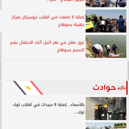
إصابة 8 عاملات في انقلاب تروسيكل بمركز
جهينة بسوهاج
غرق طفل في نهر النيل أثناء الاحتفال بشم
النسيم بسوهاج
حوادث
بالأسماء.. إصابة 8 سيدات في انقلاب توك
توك...