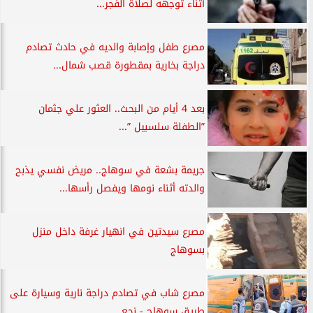
أثناء توجهه لصلاة الفجر...
مصرع طفل وإصابة والديه في حادث تصادم
دراجة بخارية بمقطورة قصب شمال...
بعد 4 أيام من البحث.. العثور علي جثمان
”الطفلة سلسبيل ”...
جريمة بشعة في سوهاج.. مريض نفسي يذبح
والدته أثناء نومها ويفصل رأسها...
مصرع سيدتين في انهيار غرفة داخل منزل
بسوهاج
مصرع شاب في تصادم دراجة نارية وسيارة على
طريق سوهاج - نجع...