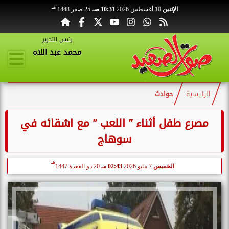
هـ
الإثنين
10 أغسطس 2026
10:31 صـ
25 صفر 1448
رئيس التحرير
محمد عبد اللاه
الرئيسية
حوادث
مصرع طفل أثناء ” اللعب ” مع اشقائه في
سوهاج
هـ
الخميس
7 مايو 2026
02:43 مـ
20 ذو القعدة 1447