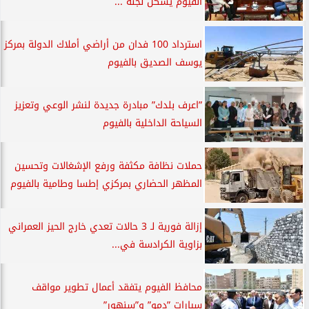
الفيوم يشكل لجنة ...
استرداد 100 فدان من أراضي أملاك الدولة بمركز
يوسف الصديق بالفيوم
”اعرف بلدك” مبادرة جديدة لنشر الوعي وتعزيز
السياحة الداخلية بالفيوم
حملات نظافة مكثفة ورفع الإشغالات وتحسين
المظهر الحضاري بمركزي إطسا وطامية بالفيوم
إزالة فورية لـ 3 حالات تعدي خارج الحيز العمراني
بزاوية الكرادسة في...
محافظ الفيوم يتفقد أعمال تطوير مواقف
سيارات ”دمو” و”سنهور”