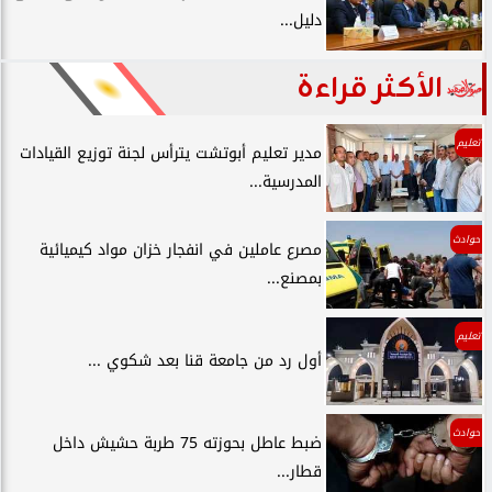
دليل...
الأكثر قراءة
تعليم
مدير تعليم أبوتشت يترأس لجنة توزيع القيادات
المدرسية...
حوادث
مصرع عاملين في انفجار خزان مواد كيميائية
بمصنع...
تعليم
أول رد من جامعة قنا بعد شكوي ...
حوادث
ضبط عاطل بحوزته 75 طربة حشيش داخل
قطار...