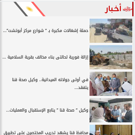
أخبار
حملة إشغالات مكبرة بـ ” شوارع مركز أبوتشت”...
إزالة فورية لحالتى بناء مخالف بقرية السلامية ...
في أولى جولاته الميدانية.. وكيل صحة قنا
يتفقد...
وكيل ” صحة قنا ” يتابع الإستقبال والعمليات...
محافظ قنا يشهد تدريب المختصين على تطبيق