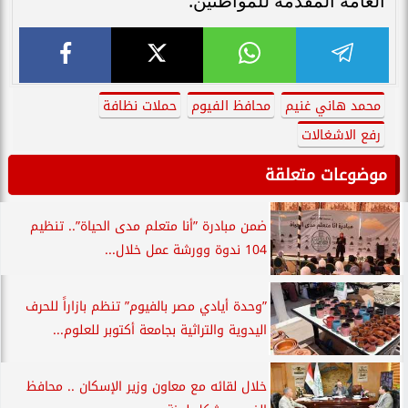
العامة المقدمة للمواطنين.
محمد هاني غنيم
محافظ الفيوم
حملات نظافة
رفع الاشغالات
موضوعات متعلقة
ضمن مبادرة ”أنا متعلم مدى الحياة”.. تنظيم
104 ندوة وورشة عمل خلال...
”وحدة أيادي مصر بالفيوم” تنظم بازاراً للحرف
اليدوية والتراثية بجامعة أكتوبر للعلوم...
خلال لقائه مع معاون وزير الإسكان .. محافظ