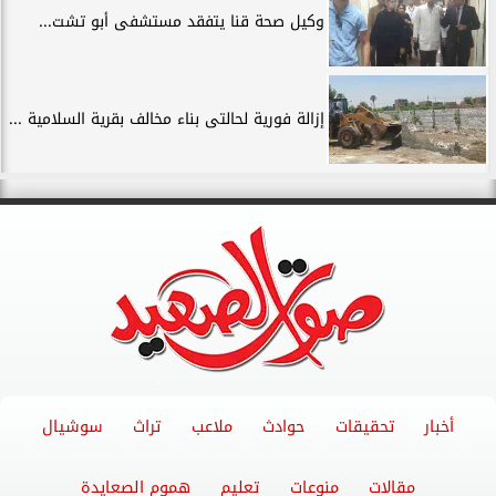
وكيل صحة قنا يتفقد مستشفى أبو تشت...
إزالة فورية لحالتى بناء مخالف بقرية السلامية ...
أخبار
تحقيقات
حوادث
ملاعب
تراث
سوشيال
مقالات
منوعات
تعليم
هموم الصعايدة