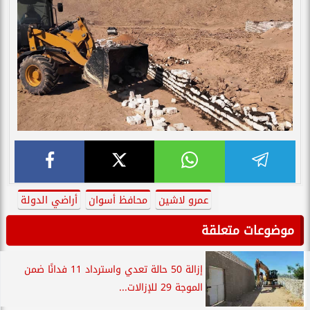
عمرو لاشين
محافظ أسوان
أراضي الدولة
موضوعات متعلقة
إزالة 50 حالة تعدي واسترداد 11 فدانًا ضمن
الموجة 29 للإزالات...