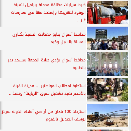
ضبط سيارات مخالفة محملة ببراميل لتعبئة
الوقود لتهريبها وإستخدامها فى ممارسات
غير...
محافظ أسوان يتابع معدلات التنفيذ بكبارى
المشاة بالسيل وكيما
محافظ أسوان يؤدى صلاة الجمعة بمسجد بدر
بالطابية
استجابة لمطالب المواطنين .. مدينة القرنة
بالأقصر تعيد تشغيل سوق ”الرياينة” وتنفذ...
استرداد 100 فدان من أراضي أملاك الدولة بمركز
يوسف الصديق بالفيوم