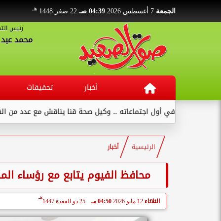
هـ
الجمعة
7 أغسطس 2026
04:39 صـ
22 صفر 1448
رئيس التح
محمد عبد ا
أخبار
تحقيقات
 اجتماعاته .. وكيل صحة قنا يناقش مع عدد من القيادات...
وكيل و
الرئيسية
أخبار
محافظ الفيوم يتابع مع رؤساء المد
هـ
الثلاثاء
12 مايو 2026
04:50 مـ
25 ذو القعدة 1447