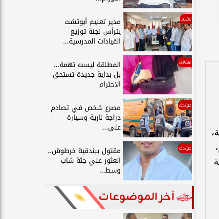
تعليم
مدير تعليم أبوتشت
يترأس لجنة توزيع
القيادات المدرسية...
مقالات
المطلقة ليست تهمة...
بل بداية جديدة تستحق
الاحترام
حوادث
مصرع شخص في تصادم
دراجة نارية وسيارة
على...
،
حوادث
مقتول ببندقية خرطوش..
العثور علي جثة شاب
ة
وسط...
آخر الموضوعات