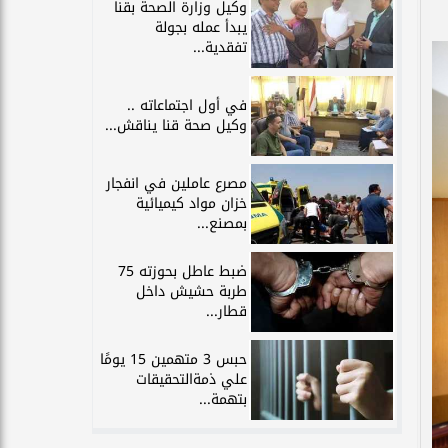
وكيل وزارة الصحة بقنا
يبدأ عمله بجولة
تفقدية...
في أول اجتماعاته ..
وكيل صحة قنا يناقش...
مصرع عاملين في انفجار
خزان مواد كيميائية
بمصنع...
ضبط عاطل بحوزته 75
طربة حشيش داخل
قطار...
حبس 3 متهمين 15 يومًا
علي ذمةالتحقيقات
بتهمة...