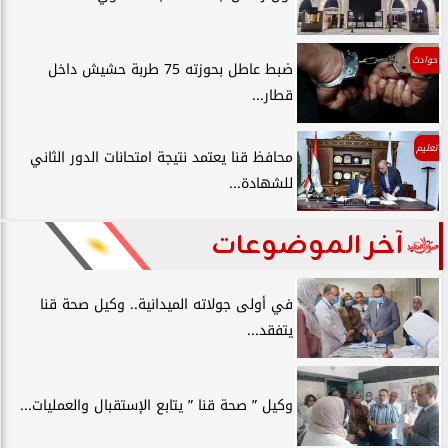
حوادث
ضبط عاطل بحوزته 75 طربة حشيش داخل
قطار...
تعليم
محافظ قنا يعتمد نتيجة امتحانات الدور الثاني
للشهادة...
آخر الموضوعات
في أولى جولاته الميدانية.. وكيل صحة قنا
يتفقد...
وكيل ” صحة قنا ” يتابع الإستقبال والعمليات...