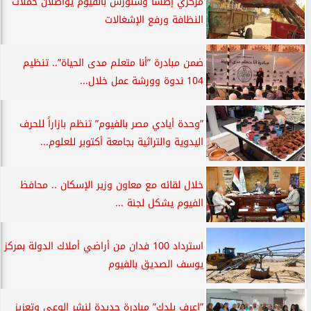
مركزي إطسا وسنورس بالفيوم يواصلان حملات
النظافة ورفع الإشغالات
ضمن مبادرة ”أنا متعلم مدى الحياة”.. تنظيم
104 ندوة وورشة عمل خلال...
”وحدة أيادي مصر بالفيوم” تنظم بازاراً للحرف
اليدوية والتراثية بجامعة أكتوبر للعلوم...
خلال لقائه مع معاون وزير الإسكان .. محافظ
الفيوم يشكل لجنة ...
استرداد 100 فدان من أراضي أملاك الدولة بمركز
يوسف الصديق بالفيوم
”اعرف بلدك” مبادرة جديدة لنشر الوعي وتعزيز