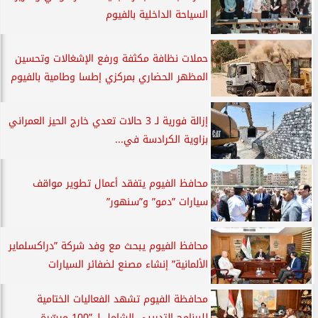
السياحة الداخلية بالفيوم
حملات نظافة مكثفة ورفع الإشغالات وتحسين
المظهر الحضاري بمركزي إطسا وطامية بالفيوم
إزالة فورية لـ 3 حالات تعدي خارج الحيز العمراني
بزاوية الكرادسة في...
محافظ الفيوم يتفقد أعمال تطوير مواقف
سيارات ”دمو” و”سنهور”
محافظ الفيوم يبحث مع وفد شركة ”دراكسلماير
الألمانية” إنشاء مصنع لضفائر السيارات
محافظة الفيوم تشهد الفعاليات الختامية
للبرنامج التدريبي الشامل لـ ”100 ميسّرة