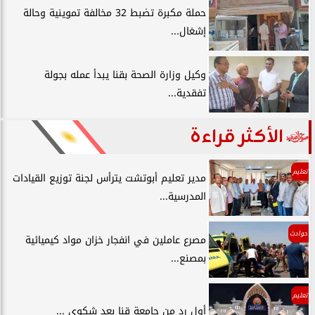
حملة مكبرة تضبط 32 مخالفة تموينية وحالة
إشغال...
وكيل وزارة الصحة بقنا يبدأ عمله بجولة
تفقدية...
الأكثر قراءة
تعليم
مدير تعليم أبوتشت يترأس لجنة توزيع القيادات
المدرسية...
حوادث
مصرع عاملين في انفجار خزان مواد كيميائية
بمصنع...
تعليم
أول رد من جامعة قنا بعد شكوي ...