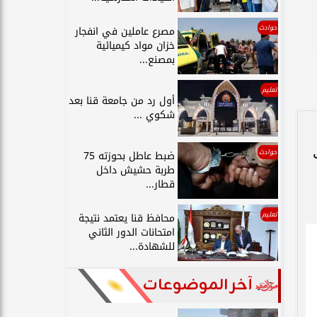
حوادث
مصرع عاملين في انفجار
خزان مواد كيميائية
بمصنع...
تعليم
أول رد من جامعة قنا بعد
شكوي ...
حوادث
ضبط عاطل بحوزته 75
طربة حشيش داخل
قطار...
تعليم
محافظ قنا يعتمد نتيجة
امتحانات الدور الثاني
للشهادة...
آخر الموضوعات