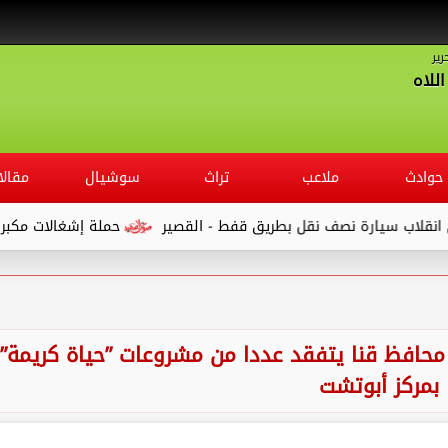
رير
للاه
حوادث
ملاعب
تراث
سوشيال
مقالا
حملة إشغالات مكبرة بـ ” شوارع مركز أب
محافظ قنا يتفقد عددا من مشروعات ”حياة كريمة”
بمركز أبوتشت