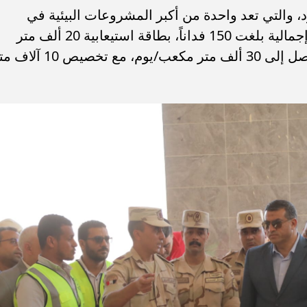
 والتي تعد واحدة من أكبر المشروعات البيئية في
المنطقة، والتي تم إنشاؤها على مساحة إجمالية بلغت 150 فداناً، ​بطاقة استيعابية 20 ألف متر
مكعب/يوم، من إجمالي طاقة تصميمية تصل إلى 30 ألف متر مكعب/يوم، مع تخصيص