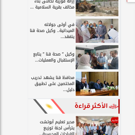
إزالة فورية لحالتى بناء
مخالف بقرية السلامية ...
في أولى جولاته
الميدانية.. وكيل صحة قنا
يتفقد...
وكيل ” صحة قنا ” يتابع
الإستقبال والعمليات...
محافظ قنا يشهد تدريب
المختصين على تطبيق
دليل...
الأكثر قراءة
تعليم
مدير تعليم أبوتشت
يترأس لجنة توزيع
القيادات المدرسية...