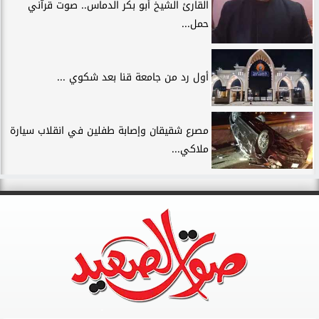
القارئ الشيخ أبو بكر الدماس.. صوت قرآني
حمل...
أول رد من جامعة قنا بعد شكوي ...
مصرع شقيقان وإصابة طفلين في انقلاب سيارة
ملاكي...