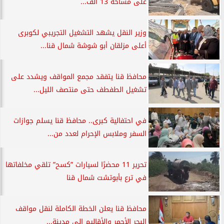
على مساحة 13 ألف...
وزير النقل يشهد التشغيل التجريبي لكوبرى
أعلى مزلقان أبو شوشة شمال قنا...
محافظ قنا يتفقد مجمع المواقف ويشدد على
تشغيل الطفطف حتى منتصف الليل...
في احتفالية كبرى.. محافظ قنا يسلم جوازات
السفر وملابس الإحرام لعدد من...
تحرير 11 محضرًا لسيارات ”كسح” تلقي مخلفاتها
في ترع بأبوتشت شمال قنا
محافظ قنا يعلن الخطة الكاملة لنقل مواقف
البحر الأحمر والأقاليم إلى مدينة...