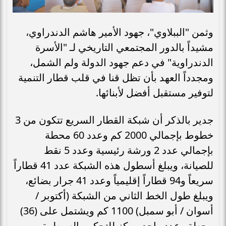
وثمن "الببلاوي"، جهود الأمير هاشم الدندراوي،
مشيداً بالدور المجتمعي التاريخي لـ "الأسرة
الدندراوية" في دعم جهود الدولة ولم الشمل،
ومجدداً العهد بأن تظل قنا في قلب قطار التنمية
لتوفير مستقبل أفضل لأبنائها.
جدير بالذكر أن شبكة القطار السريع تتكون من 3
خطوط بإجمالي 2000 كم وعدد 60 محطة
بإجمالي عدد 2 ورشة رئيسية وعدد 5 نقط
للصيانة، ويبلغ أسطول هذه الشبكة عدد 41 قطاراً
سريعاً و94 قطاراً إقليمياً وعدد 41 جرار بضائع،
ويبلغ طول الخط الثاني من الشبكة (أكتوبر /
أسوان / أبو سمبل) 1100 كم ويشتمل على (36)
محطة وعدد واحد مركز للتحكم والسيطرة