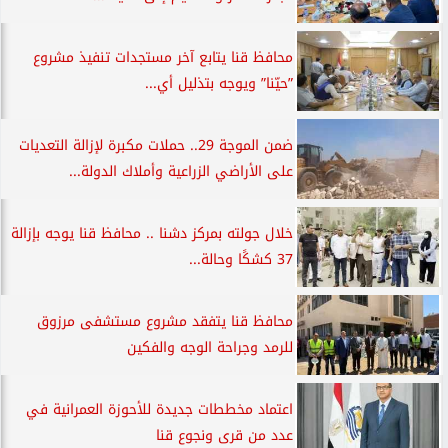
محافظ قنا يتابع آخر مستجدات تنفيذ مشروع
”حيّنا” ويوجه بتذليل أي...
ضمن الموجة 29.. حملات مكبرة لإزالة التعديات
على الأراضي الزراعية وأملاك الدولة...
خلال جولته بمركز دشنا .. محافظ قنا يوجه بإزالة
37 كشكًا وحالة...
محافظ قنا يتفقد مشروع مستشفى مرزوق
للرمد وجراحة الوجه والفكين
اعتماد مخططات جديدة للأحوزة العمرانية في
عدد من قرى ونجوع قنا