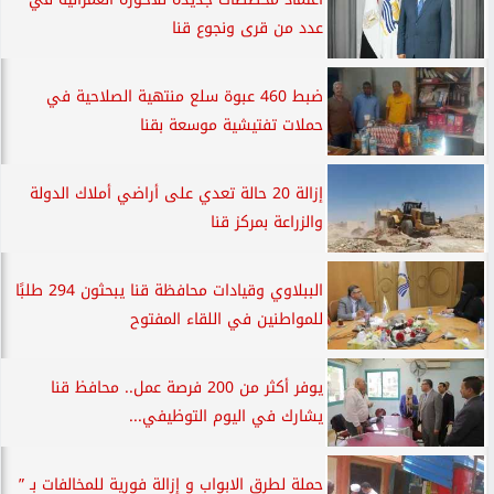
عدد من قرى ونجوع قنا
ضبط 460 عبوة سلع منتهية الصلاحية في
حملات تفتيشية موسعة بقنا
إزالة 20 حالة تعدي على أراضي أملاك الدولة
والزراعة بمركز قنا
الببلاوي وقيادات محافظة قنا يبحثون 294 طلبًا
للمواطنين في اللقاء المفتوح
يوفر أكثر من 200 فرصة عمل.. محافظ قنا
يشارك في اليوم التوظيفي...
حملة لطرق الابواب و إزالة فورية للمخالفات بـ ”