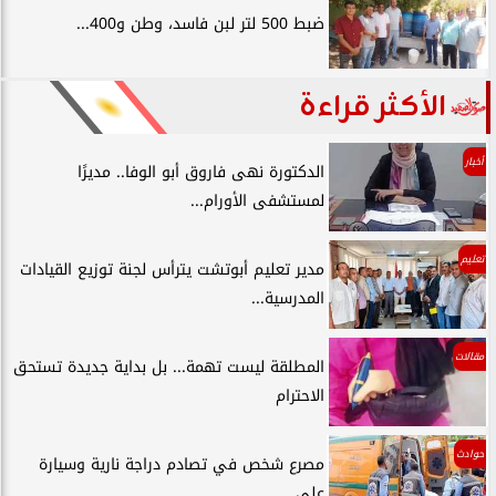
ضبط 500 لتر لبن فاسد، وطن و400...
الأكثر قراءة
أخبار
الدكتورة نهى فاروق أبو الوفا.. مديرًا
لمستشفى الأورام...
تعليم
مدير تعليم أبوتشت يترأس لجنة توزيع القيادات
المدرسية...
مقالات
المطلقة ليست تهمة... بل بداية جديدة تستحق
الاحترام
حوادث
مصرع شخص في تصادم دراجة نارية وسيارة
على...