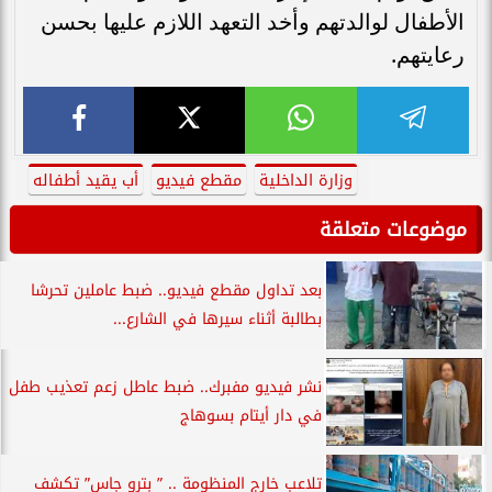
الأطفال لوالدتهم وأخد التعهد اللازم عليها بحسن
رعايتهم.
وزارة الداخلية
مقطع فيديو
أب يقيد أطفاله
موضوعات متعلقة
بعد تداول مقطع فيديو.. ضبط عاملين تحرشا
بطالبة أثناء سيرها في الشارع...
نشر فيديو مفبرك.. ضبط عاطل زعم تعذيب طفل
في دار أيتام بسوهاج
تلاعب خارج المنظومة .. ” بترو جاس” تكشف