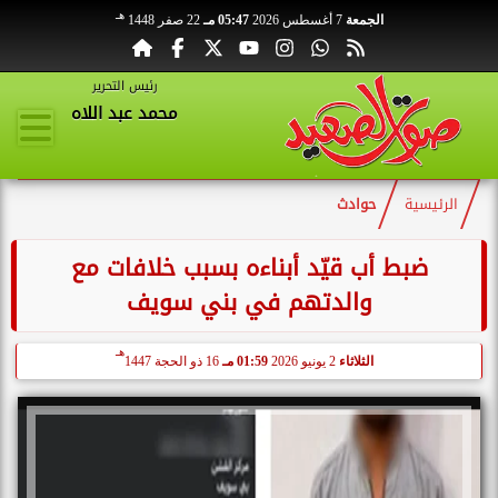
هـ
الجمعة
7 أغسطس 2026
05:47 مـ
22 صفر 1448
رئيس التحرير
محمد عبد اللاه
الرئيسية
حوادث
ضبط أب قيّد أبناءه بسبب خلافات مع
والدتهم في بني سويف
هـ
الثلاثاء
2 يونيو 2026
01:59 مـ
16 ذو الحجة 1447