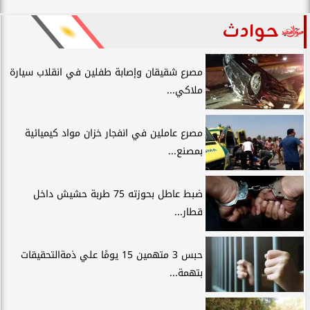
حوادث
مصرع شقيقان وإصابة طفلين في انقلاب سيارة
ملاكي...
مصرع عاملين في انفجار خزان مواد كيميائية
بمصنع...
ضبط عاطل بحوزته 75 طربة حشيش داخل
قطار...
حبس 3 متهمين 15 يومًا علي ذمةالتحقيقات
بتهمة...