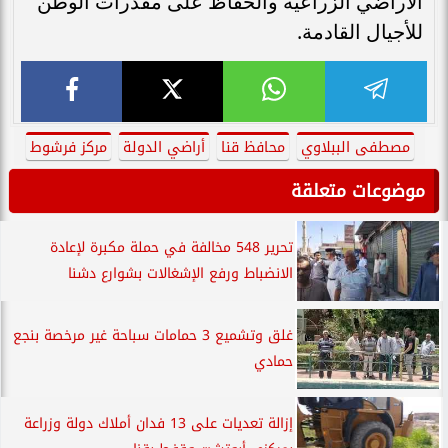
الأراضي الزراعية والحفاظ على مقدرات الوطن
للأجيال القادمة.
مصطفى الببلاوي
محافظ قنا
أراضي الدولة
مركز فرشوط
موضوعات متعلقة
تحرير 548 مخالفة في حملة مكبرة لإعادة
الانضباط ورفع الإشغالات بشوارع دشنا
غلق وتشميع 3 حمامات سباحة غير مرخصة بنجع
حمادي
إزالة تعديات على 13 فدان أملاك دولة وزراعة