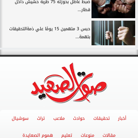
ضبط عاطل بحوزته 75 طربة حشيش داخل
قطار...
حبس 3 متهمين 15 يومًا علي ذمةالتحقيقات
بتهمة...
أخبار
تحقيقات
حوادث
ملاعب
تراث
سوشيال
مقالات
منوعات
تعليم
هموم الصعايدة