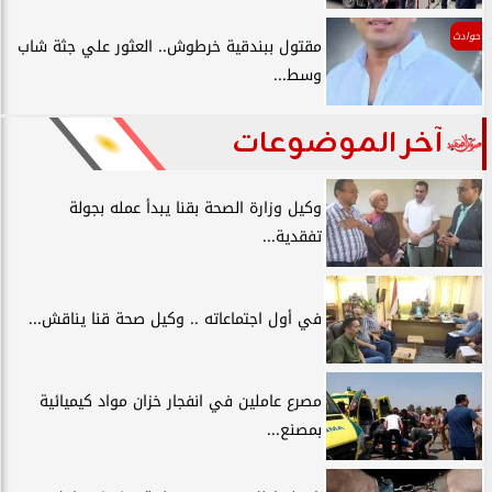
حوادث
مقتول ببندقية خرطوش.. العثور علي جثة شاب
وسط...
آخر الموضوعات
وكيل وزارة الصحة بقنا يبدأ عمله بجولة
تفقدية...
في أول اجتماعاته .. وكيل صحة قنا يناقش...
مصرع عاملين في انفجار خزان مواد كيميائية
بمصنع...