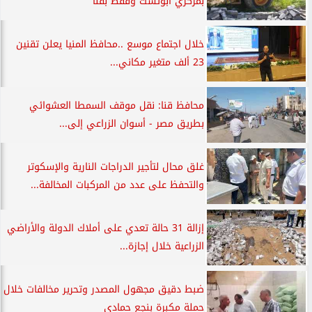
بمركزي أبوتشت وقفط بقنا
خلال اجتماع موسع ..محافظ المنيا يعلن تقنين
23 ألف متغير مكاني...
محافظ قنا: نقل موقف السمطا العشوائي
بطريق مصر - أسوان الزراعي إلى...
غلق محال لتأجير الدراجات النارية والإسكوتر
والتحفظ على عدد من المركبات المخالفة...
إزالة 31 حالة تعدي على أملاك الدولة والأراضي
الزراعية خلال إجازة...
ضبط دقيق مجهول المصدر وتحرير مخالفات خلال
حملة مكبرة بنجع حمادي