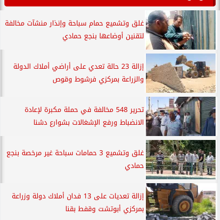
غلق وتشميع حمام سباحة وإنذار منشآت مخالفة
لتقنين أوضاعها بنجع حمادي
إزالة 23 حالة تعدي على أراضي أملاك الدولة
والزراعة بمركزي فرشوط وقوص
تحرير 548 مخالفة في حملة مكبرة لإعادة
الانضباط ورفع الإشغالات بشوارع دشنا
غلق وتشميع 3 حمامات سباحة غير مرخصة بنجع
حمادي
إزالة تعديات على 13 فدان أملاك دولة وزراعة
بمركزي أبوتشت وقفط بقنا