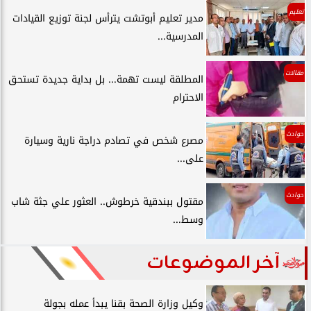
تعليم
مدير تعليم أبوتشت يترأس لجنة توزيع القيادات
المدرسية...
مقالات
المطلقة ليست تهمة... بل بداية جديدة تستحق
الاحترام
حوادث
مصرع شخص في تصادم دراجة نارية وسيارة
على...
حوادث
مقتول ببندقية خرطوش.. العثور علي جثة شاب
وسط...
آخر الموضوعات
وكيل وزارة الصحة بقنا يبدأ عمله بجولة