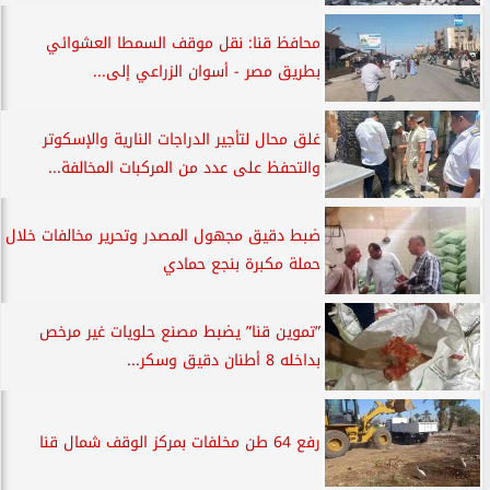
محافظ قنا: نقل موقف السمطا العشوائي
بطريق مصر - أسوان الزراعي إلى...
غلق محال لتأجير الدراجات النارية والإسكوتر
والتحفظ على عدد من المركبات المخالفة...
ضبط دقيق مجهول المصدر وتحرير مخالفات خلال
حملة مكبرة بنجع حمادي
”تموين قنا” يضبط مصنع حلويات غير مرخص
بداخله 8 أطنان دقيق وسكر...
رفع 64 طن مخلفات بمركز الوقف شمال قنا