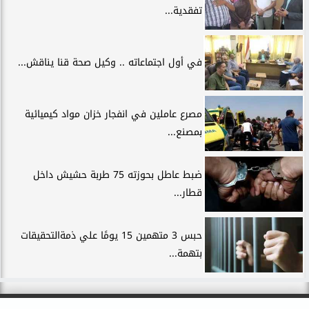
تفقدية...
في أول اجتماعاته .. وكيل صحة قنا يناقش...
مصرع عاملين في انفجار خزان مواد كيميائية
بمصنع...
ضبط عاطل بحوزته 75 طربة حشيش داخل
قطار...
حبس 3 متهمين 15 يومًا علي ذمةالتحقيقات
بتهمة...