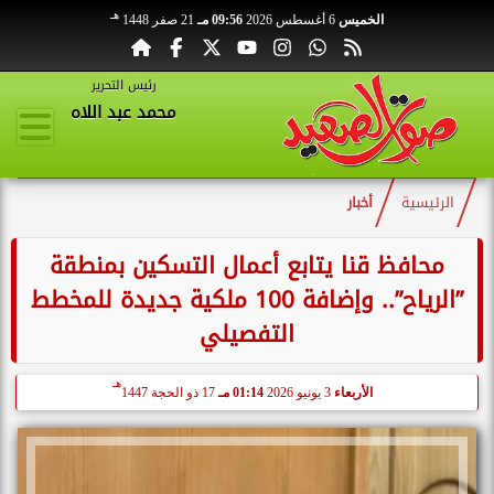
هـ
الخميس
6 أغسطس 2026
09:56 مـ
21 صفر 1448
رئيس التحرير
محمد عبد اللاه
الرئيسية
أخبار
محافظ قنا يتابع أعمال التسكين بمنطقة
”الرياح”.. وإضافة 100 ملكية جديدة للمخطط
التفصيلي
هـ
الأربعاء
3 يونيو 2026
01:14 مـ
17 ذو الحجة 1447