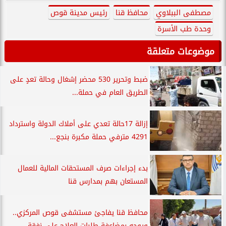
مصطفى الببلاوي
محافظ قنا
رئيس مدينة قوص
وحدة طب الأسرة
موضوعات متعلقة
ضبط وتحرير 530 محضر إشغال وحالة تعدٍ على
الطريق العام في حملة...
إزالة 17حالة تعدي على أملاك الدولة واسترداد
4291 مترفي حملة مكبرة بنجع...
بدء إجراءات صرف المستحقات المالية للعمال
المستعان بهم بمدارس قنا
محافظ قنا يفاجئ مستشفى قوص المركزي..
ويوجه بمضاعفة طلبات العلاج على نفقة...