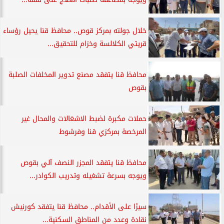
خلال جولته بمركز قوص.. محافظ قنا يحيل رؤساء
قريتي الكلالسة وخزام للتحقيق...
محافظ قنا يتفقد مصنع تدوير المخلفات الصلبة
بقوص
حملات مكبرة لضبط الاشغالات والمحال غير
المرخصة بمركزي قنا وفرشوط
محافظ قنا يتفقد المجزر النصف آلي بقوص
ويوجه بسرعة تشغيله وتدريب الكوادر...
سيرًا على الأقدام.. محافظ قنا يتفقد كورنيش
نقادة وعدد من المناطق السكنية...