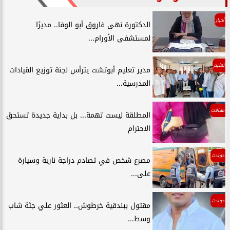
أخبار
الدكتورة نهى فاروق أبو الوفا.. مديرًا
لمستشفى الأورام...
تعليم
مدير تعليم أبوتشت يترأس لجنة توزيع القيادات
المدرسية...
مقالات
المطلقة ليست تهمة... بل بداية جديدة تستحق
الاحترام
حوادث
مصرع شخص في تصادم دراجة نارية وسيارة
على...
حوادث
مقتول ببندقية خرطوش.. العثور علي جثة شاب
وسط...