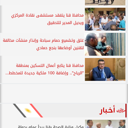
محافظ قنا يتفقد مستشفى نقادة المركزي
ويحيل المدير للتحقيق
غلق وتشميع حمام سباحة وإنذار منشآت مخالفة
لتقنين أوضاعها بنجع حمادي
محافظ قنا يتابع أعمال التسكين بمنطقة
”الرياح”.. وإضافة 100 ملكية جديدة للمخطط...
أخبار
وكيل وزارة الصحة بقنا يبدأ عمله بجولة