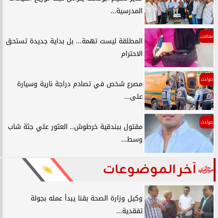
المدرسية...
مقالات
المطلقة ليست تهمة... بل بداية جديدة تستحق
الاحترام
حوادث
مصرع شخص في تصادم دراجة نارية وسيارة
على...
حوادث
مقتول ببندقية خرطوش.. العثور علي جثة شاب
وسط...
آخر الموضوعات
وكيل وزارة الصحة بقنا يبدأ عمله بجولة
تفقدية...