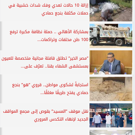
إزالة 10 حالات تعدي وفك شدات خشبية في
حملات مكثفة بنجع حمادي
بمشاركة الأهالي .. حملة نظافة مكبرة ترفع
100 طن مخلفات وتراكمات...
”مصر الخير” تطلق قافلة مجانية متخصصة للعيون
بمستشفى الشفاء بقنا.. تعرّف على...
استجابةً لشكوى مواطن.. قروي ”هو” بنجع
حمادي يفتح طريقًا مغلقًا...
نقل موقف ”المسيد” بقوص إلى مجمع المواقف
الجديد لإنهاء التكدس المروري