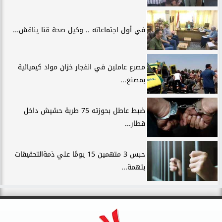
في أول اجتماعاته .. وكيل صحة قنا يناقش...
مصرع عاملين في انفجار خزان مواد كيميائية
بمصنع...
ضبط عاطل بحوزته 75 طربة حشيش داخل
قطار...
حبس 3 متهمين 15 يومًا علي ذمةالتحقيقات
بتهمة...