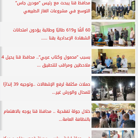
محافظ قنا يبحث مع رئيس ”مودرن جاس”
التوسع في مشروعات الغاز الطبيعي
60 ألفًا و619 طالبًا وطالبة يؤدون امتحانات
الشهادة الإعدادية بقنا .....
بسبب ”محمول وكتاب عربي”.. محافظ قنا يحيل 4
ملاحظين ومراقب للتحقيق ...
حملات مكثفة لرفع الإشغالات ..وتوجيه 39 إنذارًا
للمحال والورش غير...
خلال جولة تفقدية .. محافظ قنا يوجه بالاهتمام
بالنظافة العامة...