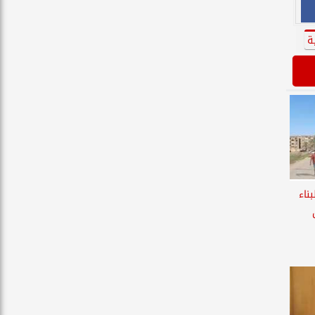
ة
بناء