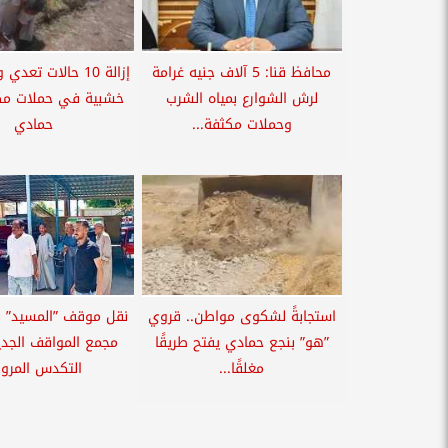
محافظ قنا: 5 آلاف جنيه غرامة
إزالة 10 حالات ت
لرش الشوارع بمياه الشرب
خشبية في حملات مكث
وحملات مكثفة...
حمادي
استجابةً لشكوى مواطن.. قروي
نقل موقف ”المسيد” 
”هو” بنجع حمادي يفتح طريقًا
مجمع المواقف الجديد
مغلقًا...
التكدس المرو