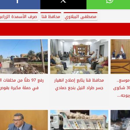
مصطفى الببلاوي
محافظ قنا
صرف الأسمدة الزراعي
موسع..
محافظ قنا يتابع إصلاح انهيار
رفع 97 طنًا من مخلفات ال
محافظ قنا يناقش 301 شكوى
جسر طراد النيل بنجع حمادي
في حملة مكبرة بقوص
وجه...