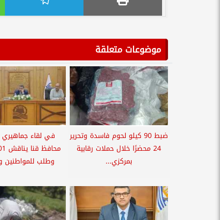
موضوعات متعلقة
ضبط 90 كيلو لحوم فاسدة وتحرير
في لقاء جماهيري 
24 محضرًا خلال حملات رقابية
بمركزي...
وطلب للمواطنين وي