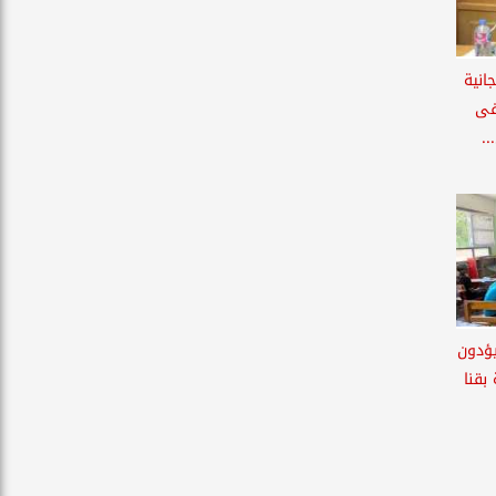
انية
فى
..
لبة يؤدون
بقنا