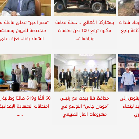
عدي وفك شدات
بمشاركة الأهالي .. حملة نظافة
”مصر الخير” تطلق قافلة مج
فة بنجع
مكبرة ترفع 100 طن مخلفات
متخصصة للعيون بمستش
وتراكمات...
الشفاء بقنا.. تعرّف على.
بقوص إلى
محافظ قنا يبحث مع رئيس
60 ألفًا و619 طالبًا وطا
 لإنهاء
”مودرن جاس” التوسع في
امتحانات الشهادة الإعدادية 
ري
مشروعات الغاز الطبيعي
.....