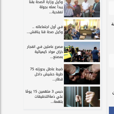
وكيل وزارة الصحة بقنا
يبدأ عمله بجولة
تفقدية...
ة
في أول اجتماعاته ..
وكيل صحة قنا يناقش...
مصرع عاملين في انفجار
خزان مواد كيميائية
بمصنع...
ضبط عاطل بحوزته 75
طربة حشيش داخل
قطار...
حبس 3 متهمين 15 يومًا
علي ذمةالتحقيقات
بتهمة...