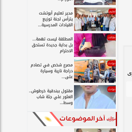
تعليم
مدير تعليم أبوتشت
يترأس لجنة توزيع
القيادات المدرسية...
مقالات
المطلقة ليست تهمة...
بل بداية جديدة تستحق
الاحترام
حوادث
مصرع شخص في تصادم
دراجة نارية وسيارة
ى
على...
حوادث
مقتول ببندقية خرطوش..
العثور علي جثة شاب
وسط...
آخر الموضوعات