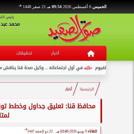
هـ
الخميس
6 أغسطس 2026
09:54 مـ
21 صفر 1448
رئيس التح
محمد عبد ا
أخبار
تحقيقات
ع بالفيوم
في أول اجتماعاته .. وكيل صحة قنا يناقش مع عدد من ال
الرئيسية
أخبار
محافظ قنا: تعليق جداول وخطط توزيع
لمتا
هـ
الثلاثاء
9 يونيو 2026
12:45 مـ
23 ذو الحجة 1447