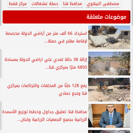
مصطفى الببلاوي
محافظ قنا
حملة غشغالات
مركز قفط
موضوعات متعلقة
استرداد 66 ألف متر من أراضي الدولة مخصصة
لإقامة مقابر في حملة...
إزالة 38 حالة تعدي علي اراضي الدولة بمساحة
6850 مترًا بمركزي قنا...
رفع 128 طنًا من المخلفات والتراكمات بمركزي
قنا ونجع حمادي
محافظ قنا: تعليق جداول وخطط توزيع الأسمدة
الزراعية بجميع الجمعيات الزراعية ولجان...