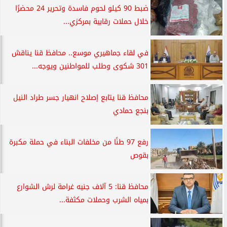
ضبط 90 كيلو لحوم فاسدة وتحرير 24 محضرًا
خلال حملات رقابية بمركزي...
في لقاء جماهيري موسع.. محافظ قنا يناقش
301 شكوى وطلب للمواطنين ويوجه...
محافظ قنا يتابع إصلاح انهيار جسر طراد النيل
بنجع حمادي
رفع 97 طنًا من مخلفات البناء في حملة مكبرة
بقوص
محافظ قنا: 5 آلاف جنيه غرامة لرش الشوارع
بمياه الشرب وحملات مكثفة...