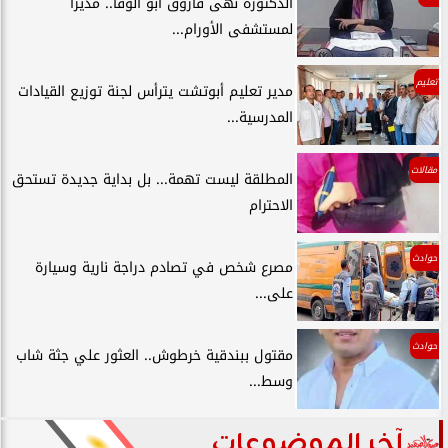
الدكتورة نهى فاروق أبو الوفا.. مديرًا
لمستشفى الأورام...
تعليم
مدير تعليم أبوتشت يترأس لجنة توزيع القيادات
المدرسية...
مقالات
المطلقة ليست تهمة... بل بداية جديدة تستحق
الاحترام
حوادث
مصرع شخص في تصادم دراجة نارية وسيارة
على...
حوادث
مقتول ببندقية خرطوش.. العثور علي جثة شاب
وسط...
آخر الموضوعات