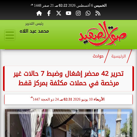
هـ
الخميس
6 أغسطس 2026
02:22 مـ
21 صفر 1448
رئيس التحرير
محمد عبد اللاه
الرئيسية
حوادث
تحرير 42 محضر إشغال وضبط 7 حالات غير
مرخصة في حملات مكثفة بمركز قفط
هـ
الأربعاء
10 يونيو 2026
02:31 مـ
24 ذو الحجة 1447