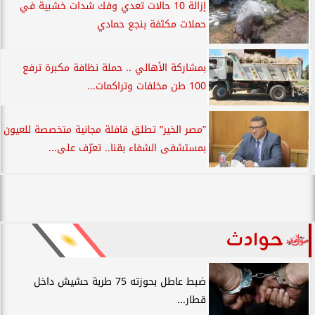
إزالة 10 حالات تعدي وفك شدات خشبية في
حملات مكثفة بنجع حمادي
بمشاركة الأهالي .. حملة نظافة مكبرة ترفع
100 طن مخلفات وتراكمات...
”مصر الخير” تطلق قافلة مجانية متخصصة للعيون
بمستشفى الشفاء بقنا.. تعرّف على...
حوادث
ضبط عاطل بحوزته 75 طربة حشيش داخل
قطار...