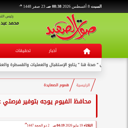
هـ
السبت
8 أغسطس 2026
08:38 صـ
23 صفر 1448
رئيس التح
محمد عبد ا
أخبار
تحقيقات
نا ” يتابع الإستقبال والعمليات والقسطرة والعنايات بالمستشفى ...
الرئيسية
هموم الصعايدة
محافظ الفيوم يوجه بتوفير فرصتي ع
هـ
الثلاثاء
19 مايو 2026
04:19 مـ
2 ذو الحجة 1447