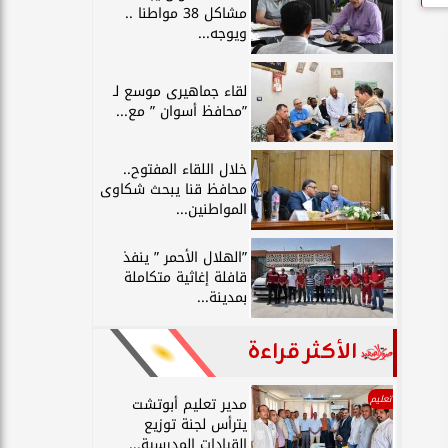
مشاكل 38 مواطنا ..
ويوجه...
لقاء جماهيرى موسع لـ
”محافظ أسوان ” مع...
خلال اللقاء المفتوح..
محافظ قنا يبحث شكاوى
المواطنين...
”الهلال الأحمر ” ينفذ
قافلة إغاثية متكاملة
بمدينة...
الأكثر قراءة
تعليم
مدير تعليم أبوتشت
يترأس لجنة توزيع
القيادات المدرسية...