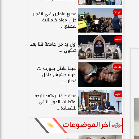
حوادث
مصرع عاملين في انفجار
خزان مواد كيميائية
بمصنع...
تعليم
أول رد من جامعة قنا بعد
شكوي ...
حوادث
ضبط عاطل بحوزته 75
طربة حشيش داخل
قطار...
تعليم
محافظ قنا يعتمد نتيجة
امتحانات الدور الثاني
للشهادة...
آخر الموضوعات