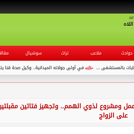
رير
للاه
حوادث
ملاعب
تراث
سوشيال
مقالا
في أولى جولاته الميدانية.. وكيل صحة قنا يتفقد مستشفى الصدر وي
مل ومشروع لذوي الهمم.. وتجهيز فتاتين مقبلتين
على الزواج