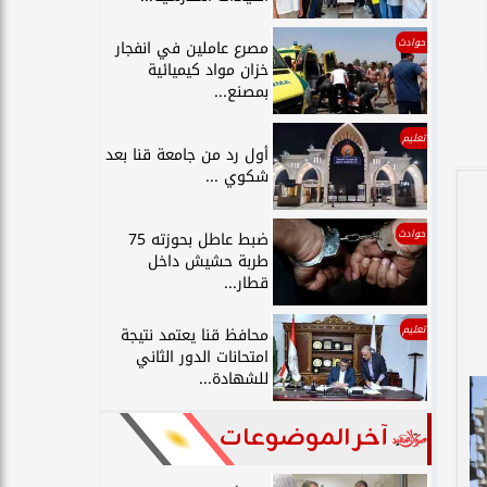
حوادث
مصرع عاملين في انفجار
خزان مواد كيميائية
بمصنع...
تعليم
أول رد من جامعة قنا بعد
شكوي ...
حوادث
ضبط عاطل بحوزته 75
طربة حشيش داخل
قطار...
تعليم
محافظ قنا يعتمد نتيجة
امتحانات الدور الثاني
للشهادة...
آخر الموضوعات