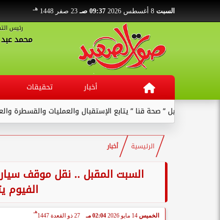
هـ
السبت
8 أغسطس 2026
09:37 صـ
23 صفر 1448
رئيس التح
محمد عبد ا
أخبار
تحقيقات
ا ” يتابع الإستقبال والعمليات والقسطرة والعنايات بالمستشفى ...
الرئيسية
أخبار
السبت المقبل .. نقل موقف سيارا
الفيوم يت
هـ
الخميس
14 مايو 2026
02:04 مـ
27 ذو القعدة 1447