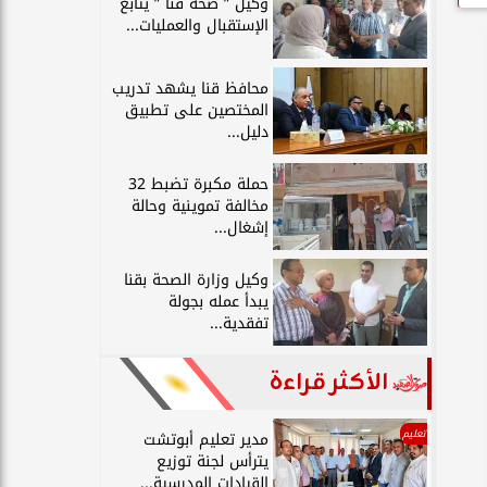
وكيل ” صحة قنا ” يتابع
الإستقبال والعمليات...
محافظ قنا يشهد تدريب
المختصين على تطبيق
دليل...
حملة مكبرة تضبط 32
مخالفة تموينية وحالة
إشغال...
وكيل وزارة الصحة بقنا
يبدأ عمله بجولة
تفقدية...
الأكثر قراءة
تعليم
مدير تعليم أبوتشت
يترأس لجنة توزيع
القيادات المدرسية...