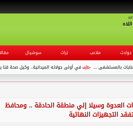
رير
للاه
حوادث
ملاعب
تراث
سوشيال
مقالا
في أولى جولاته الميدانية.. وكيل صحة قنا يتفقد مستشفى الصدر وي
ت العدوة وسيلا إلي منطقة الحادقة .. ومحافظ
فقد التجهيزات النهائية