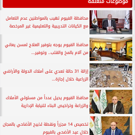
موضوعات متعلقة
محافظة الفيوم تهيب بالمواطنين عدم التعامل
مع الكيانات التدريبية والتعليمية غير المرخصة
محافظ الفيوم يوجه بتوفير العلاج لمسن يعاني
من آلام بالمخ والقلب.. وتوفير...
إزالة 31 حالة تعدي على أملاك الدولة والأراضي
الزراعية خلال إجازة...
محافظ الفيوم يحيل عدداً من مسئولي الأملاك
والزراعة وتراخيص البناء للنيابة الإدارية
تخصيص 14 مجزراً ونقطة لذبيح الأضاحي بالمجان
خلال عيد الأضحى بالفيوم