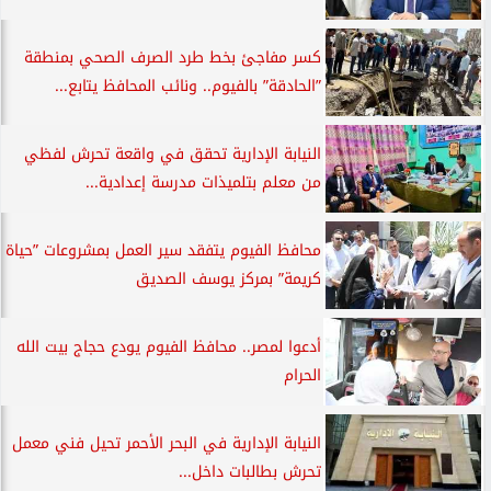
كسر مفاجئ بخط طرد الصرف الصحي بمنطقة
”الحادقة” بالفيوم.. ونائب المحافظ يتابع...
النيابة الإدارية تحقق في واقعة تحرش لفظي
من معلم بتلميذات مدرسة إعدادية...
محافظ الفيوم يتفقد سير العمل بمشروعات ”حياة
كريمة” بمركز يوسف الصديق
أدعوا لمصر.. محافظ الفيوم يودع حجاج بيت الله
الحرام
النيابة الإدارية في البحر الأحمر تحيل فني معمل
تحرش بطالبات داخل...