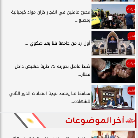
حوادث
مصرع عاملين في انفجار خزان مواد كيميائية
بمصنع...
تعليم
أول رد من جامعة قنا بعد شكوي ...
حوادث
ضبط عاطل بحوزته 75 طربة حشيش داخل
قطار...
تعليم
محافظ قنا يعتمد نتيجة امتحانات الدور الثاني
للشهادة...
آخر الموضوعات