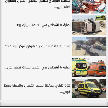
محافظ سوهاج يخفض تنسيق القبول بالثانوي
العام إلى...
إصابة 8 أشخاص في تصادم سيارة ربع...
حملة إشغالات مكبرة بـ ” شوارع مركز أبوتشت”...
إصابة 6 أشخاص في انقلاب سيارة نصف نقل...
فتاة تنهي حياتها بسبب انفصال والديها بمركز
قوص...