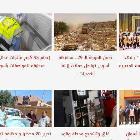
 ” يشهد
ضمن الموجة الـ 29.. محافظة
إعدام 95 كجم منتجات غذائ
ة المصرية
أسوان تواصل حملات إزالة
مطابقة للمواصفات بأسو
التعديات...
 أسوان
غلق وتشميع محطة وقود
تحرير 20 محضرا و مخالفة 