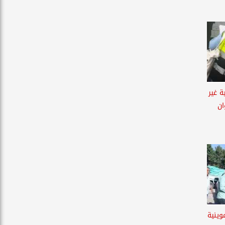
ية غير
ان
تموينية