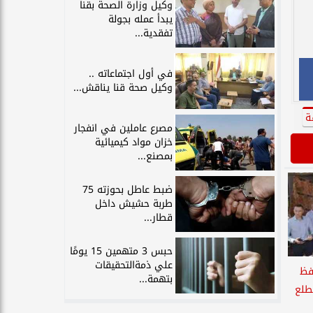
وكيل وزارة الصحة بقنا
يبدأ عمله بجولة
تفقدية...
في أول اجتماعاته ..
وكيل صحة قنا يناقش...
ة
مصرع عاملين في انفجار
خزان مواد كيميائية
بمصنع...
ضبط عاطل بحوزته 75
طربة حشيش داخل
قطار...
حبس 3 متهمين 15 يومًا
علي ذمةالتحقيقات
فظ
بتهمة...
طلع