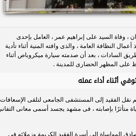
، وفاة السيد على إبراهيم عمر ، العامل بإحدى
عمال النظافة العامة ، والذى وافته المنية أثناء تأدية
ريق السادات ، بعد أن صدمته سيارة ميكروباص أثناء
ظ على المظهر الحضارى للمدينة .
في أثناء أداء عمله
م نقل الفقيد إلى المستشفى الجامعى لتلقى الإسعافات
لحياة متأثرًا بإصابته ، فى مشهد يجسد أسمى معانى التفان
دق المواساة إلى أسرة الفقيد الكريمة وزملائه فى