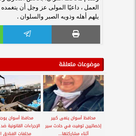
العمل ، داعيًا المولى عز وجل أن يتغمده
يلهم أهله وذويه الصبر والسلوان .
موضوعات متعلقة
محافظ أسوان ينعى كبير
محافظ أسوان يوجه 
إخصائيين توفيت في حادث سير
الإجراءات القانونية ض
أثناء مشاركتها...
مخلفات الفنادق ال