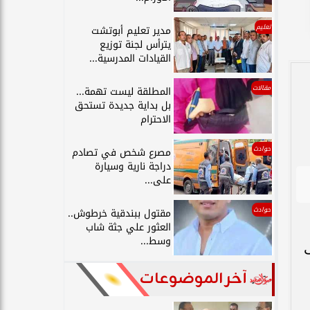
تعليم
مدير تعليم أبوتشت
يترأس لجنة توزيع
القيادات المدرسية...
مقالات
المطلقة ليست تهمة...
بل بداية جديدة تستحق
الاحترام
حوادث
مصرع شخص في تصادم
دراجة نارية وسيارة
على...
حوادث
مقتول ببندقية خرطوش..
العثور علي جثة شاب
وسط...
ى
آخر الموضوعات