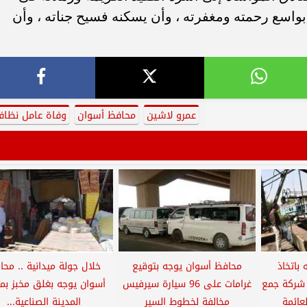
 بواسع رحمته ومغفرته ، وأن يسكنه فسيح جناته ، وأن
عمرو لاشين
محافظ أسوان
وفاة عامل نظاف
باتخاذ
محافظ أسوان يوجه بتوقيع
خلال جولة ميدانية .. محا
د شركة جمع
غرامات على 96 سيارة سيرفيس
أسوان يوجه بغلق مخبز بم
عائمة
مخالفة لخطوط السير
المدينة الصناعية...