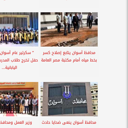
محافظ أسوان يتابع إصلاح كسر
” سكرتير عام أسوان
بخط مياه أمام مكتبة مصر العامة
حفل تخرج طلاب المدرس
اليابانية...
محافظ أسوان ينعى ضحايا حادث
وزير العمل ومحافظ