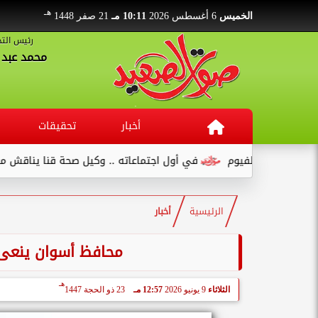
هـ
الخميس
6 أغسطس 2026
10:11 مـ
21 صفر 1448
رئيس التح
محمد عبد ا
أخبار
تحقيقات
نع بالفيوم
في أول اجتماعاته .. وكيل صحة قنا يناقش مع عدد من ال
الرئيسية
أخبار
محافظ أسوان ينعى ع
هـ
الثلاثاء
9 يونيو 2026
12:57 مـ
23 ذو الحجة 1447