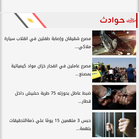
حوادث
مصرع شقيقان وإصابة طفلين في انقلاب سيارة
ملاكي...
مصرع عاملين في انفجار خزان مواد كيميائية
بمصنع...
ضبط عاطل بحوزته 75 طربة حشيش داخل
قطار...
حبس 3 متهمين 15 يومًا علي ذمةالتحقيقات
بتهمة...