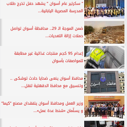
” سكرتير عام أسوان ” يشهد حفل تخرج طلاب
المدرسة المصرية اليابانية...
ضمن الموجة الـ 29.. محافظة أسوان تواصل
حملات إزالة التعديات...
إعدام 95 كجم منتجات غذائية غير مطابقة
للمواصفات بأسوان
محافظ أسوان ينعى ضحايا حادث توشكى ..
وتنسيق مع محافظ الدقهلية لنقل...
وزير العمل ومحافظ أسوان يتفقدان مصنع ”كيما”
و يسلّمان «شنط عدة عمل»...