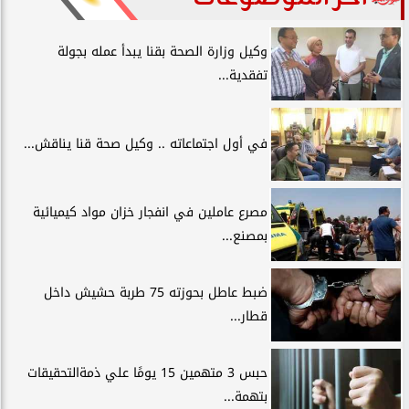
وكيل وزارة الصحة بقنا يبدأ عمله بجولة
تفقدية...
في أول اجتماعاته .. وكيل صحة قنا يناقش...
مصرع عاملين في انفجار خزان مواد كيميائية
بمصنع...
ضبط عاطل بحوزته 75 طربة حشيش داخل
قطار...
حبس 3 متهمين 15 يومًا علي ذمةالتحقيقات
بتهمة...