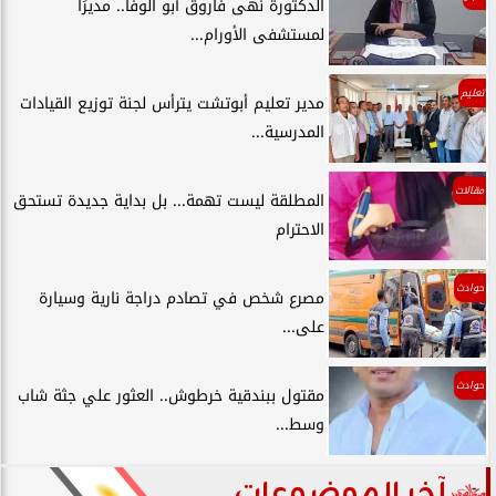
الدكتورة نهى فاروق أبو الوفا.. مديرًا
لمستشفى الأورام...
تعليم
مدير تعليم أبوتشت يترأس لجنة توزيع القيادات
المدرسية...
مقالات
المطلقة ليست تهمة... بل بداية جديدة تستحق
الاحترام
حوادث
مصرع شخص في تصادم دراجة نارية وسيارة
على...
حوادث
مقتول ببندقية خرطوش.. العثور علي جثة شاب
وسط...
آخر الموضوعات