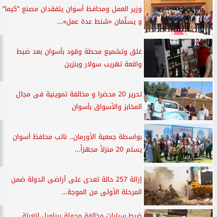
وزير العمل ومحافظ أسوان يتفقدان مصنع ”كيما”
و يسلّمان «شنط عدة عمل»...
غلق وتشميع محطة وقود بأسوان بعد ضبط
واقعة تهريب سولار وبنزين
تحرير 20 محضرا و مخالفة تموينية فى مجال
المخابز والأسواق بأسوان
بواسطة جمعية الأورمان.. نائب محافظ أسوان
يسلم 20 منزلاً مجهزاً...
إزالة 257 حالة تعدى على أراضى الدولة ضمن
المرحلة الأولى من الموجة...
ضبط سيارات مخالفة محملة ببراميل لتعبئة