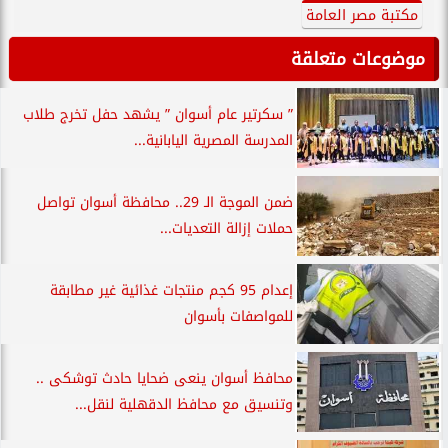
مكتبة مصر العامة
موضوعات متعلقة
” سكرتير عام أسوان ” يشهد حفل تخرج طلاب
المدرسة المصرية اليابانية...
ضمن الموجة الـ 29.. محافظة أسوان تواصل
حملات إزالة التعديات...
إعدام 95 كجم منتجات غذائية غير مطابقة
للمواصفات بأسوان
محافظ أسوان ينعى ضحايا حادث توشكى ..
وتنسيق مع محافظ الدقهلية لنقل...