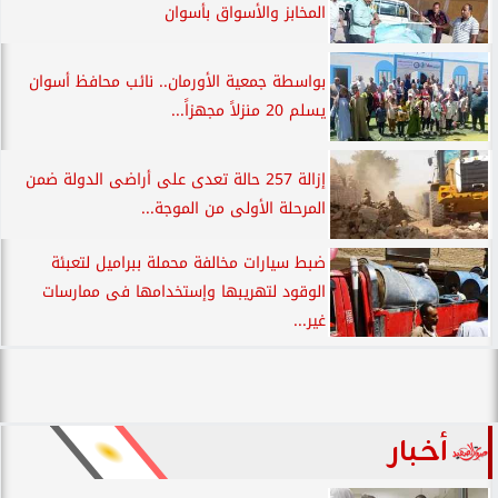
المخابز والأسواق بأسوان
بواسطة جمعية الأورمان.. نائب محافظ أسوان
يسلم 20 منزلاً مجهزاً...
إزالة 257 حالة تعدى على أراضى الدولة ضمن
المرحلة الأولى من الموجة...
ضبط سيارات مخالفة محملة ببراميل لتعبئة
الوقود لتهريبها وإستخدامها فى ممارسات
غير...
أخبار