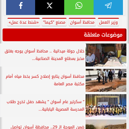
وزير العمل
محافظ أسوان
مصنع ”كيما”
«شنط عدة عمل»
موضوعات متعلقة
خلال جولة ميدانية .. محافظ أسوان يوجه بغلق
مخبز بمطلع المدينة الصناعية...
محافظ أسوان يتابع إصلاح كسر بخط مياه أمام
مكتبة مصر العامة
” سكرتير عام أسوان ” يشهد حفل تخرج طلاب
المدرسة المصرية اليابانية...
ضمن الموجة الـ 29.. محافظة أسوان تواصل