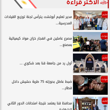
الأكثر قراءة
تعليم
مدير تعليم أبوتشت يترأس لجنة توزيع القيادات
المدرسية...
حوادث
مصرع عاملين في انفجار خزان مواد كيميائية
بمصنع...
تعليم
أول رد من جامعة قنا بعد شكوي ...
حوادث
ضبط عاطل بحوزته 75 طربة حشيش داخل
قطار...
تعليم
محافظ قنا يعتمد نتيجة امتحانات الدور الثاني
للشهادة...