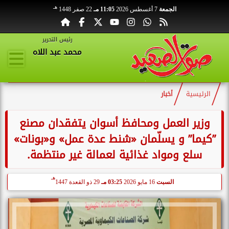
هـ
الجمعة
7 أغسطس 2026
11:05 مـ
22 صفر 1448
رئيس التحرير
محمد عبد اللاه
الرئيسية
أخبار
وزير العمل ومحافظ أسوان يتفقدان مصنع
”كيما” و يسلّمان «شنط عدة عمل» و«بونات»
سلع ومواد غذائية لعمالة غير منتظمة.
هـ
السبت
16 مايو 2026
03:25 مـ
29 ذو القعدة 1447