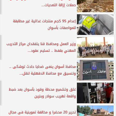
حملات إزالة التعديات...
إعدام 95 كجم منتجات غذائية غير مطابقة
للمواصفات بأسوان
وزير العمل ومحافظ قنا يتفقدان مركز التدريب
المهني بقفط .. تسليم عقود...
محافظ أسوان ينعى ضحايا حادث توشكى ..
وتنسيق مع محافظ الدقهلية لنقل...
غلق وتشميع محطة وقود بأسوان بعد ضبط
واقعة تهريب سولار وبنزين
تحرير 20 محضرا و مخالفة تموينية فى مجال