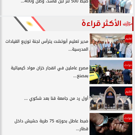
ضبط 500 لتر لبن فاسد، وطن و400...
الأكثر قراءة
تعليم
مدير تعليم أبوتشت يترأس لجنة توزيع القيادات
المدرسية...
حوادث
مصرع عاملين في انفجار خزان مواد كيميائية
بمصنع...
تعليم
أول رد من جامعة قنا بعد شكوي ...
حوادث
ضبط عاطل بحوزته 75 طربة حشيش داخل
قطار...