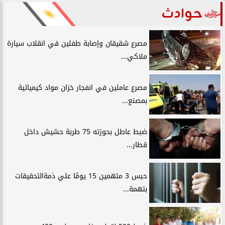
حوادث
مصرع شقيقان وإصابة طفلين في انقلاب سيارة
ملاكي...
مصرع عاملين في انفجار خزان مواد كيميائية
بمصنع...
ضبط عاطل بحوزته 75 طربة حشيش داخل
قطار...
حبس 3 متهمين 15 يومًا علي ذمةالتحقيقات
بتهمة...