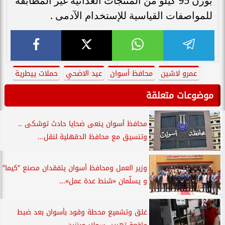
بوزن 95 كيلو من المنتجات الغذائية غير المطابقة
للمواصفات القياسية للإستخدام الآدمى .
عمرو لاشين
محافظ أسوان
عيد الاضحي
حملات ييطرية
موضوعات متعلقة
محافظ أسوان ينعى ضحايا حادث توشكى ..
وتنسيق مع محافظ الدقهلية لنقل...
وزير العمل ومحافظ أسوان يتفقدان مصنع ”كيما”
و يسلّمان «شنط عدة عمل»...
غلق وتشميع محطة وقود بأسوان بعد ضبط