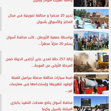
واقعة تهريب سولار وبنزين
تحرير 20 محضرا و مخالفة تموينية فى مجال
المخابز والأسواق بأسوان
بواسطة جمعية الأورمان.. نائب محافظ أسوان
يسلم 20 منزلاً مجهزاً...
إزالة 257 حالة تعدى على أراضى الدولة ضمن
المرحلة الأولى من الموجة...
ضبط سيارات مخالفة محملة ببراميل لتعبئة
الوقود لتهريبها وإستخدامها فى ممارسات
غير...
محافظ أسوان يتابع معدلات التنفيذ بكبارى
المشاة بالسيل وكيما