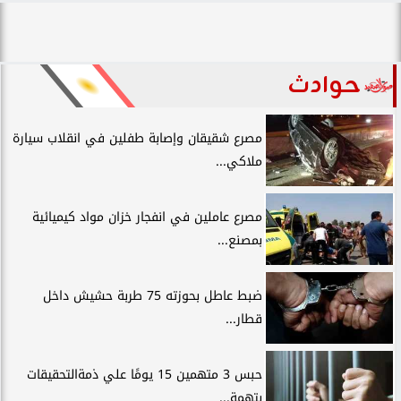
حوادث
مصرع شقيقان وإصابة طفلين في انقلاب سيارة
ملاكي...
مصرع عاملين في انفجار خزان مواد كيميائية
بمصنع...
ضبط عاطل بحوزته 75 طربة حشيش داخل
قطار...
حبس 3 متهمين 15 يومًا علي ذمةالتحقيقات
بتهمة...