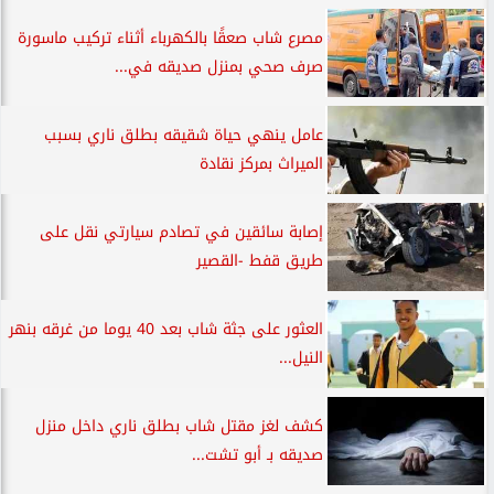
مصرع شاب صعقًا بالكهرباء أثناء تركيب ماسورة
صرف صحي بمنزل صديقه في...
عامل ينهي حياة شقيقه بطلق ناري بسبب
الميراث بمركز نقادة
إصابة سائقين في تصادم سيارتي نقل على
طريق قفط -القصير
العثور على جثة شاب بعد 40 يوما من غرقه بنهر
النيل...
كشف لغز مقتل شاب بطلق ناري داخل منزل
صديقه بـ أبو تشت...