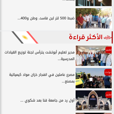
ضبط 500 لتر لبن فاسد، وطن و400...
الأكثر قراءة
تعليم
مدير تعليم أبوتشت يترأس لجنة توزيع القيادات
المدرسية...
حوادث
مصرع عاملين في انفجار خزان مواد كيميائية
بمصنع...
تعليم
أول رد من جامعة قنا بعد شكوي ...