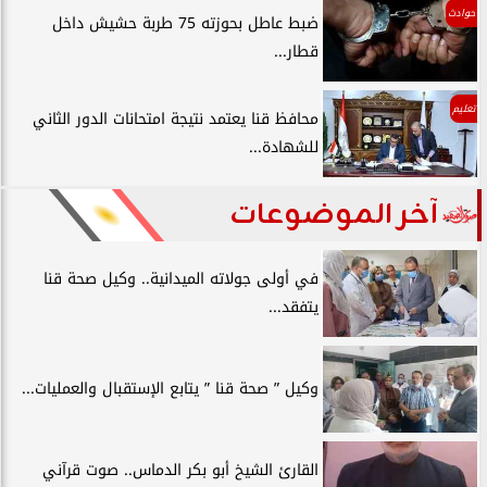
حوادث
ضبط عاطل بحوزته 75 طربة حشيش داخل
قطار...
تعليم
محافظ قنا يعتمد نتيجة امتحانات الدور الثاني
للشهادة...
آخر الموضوعات
في أولى جولاته الميدانية.. وكيل صحة قنا
يتفقد...
وكيل ” صحة قنا ” يتابع الإستقبال والعمليات...
القارئ الشيخ أبو بكر الدماس.. صوت قرآني