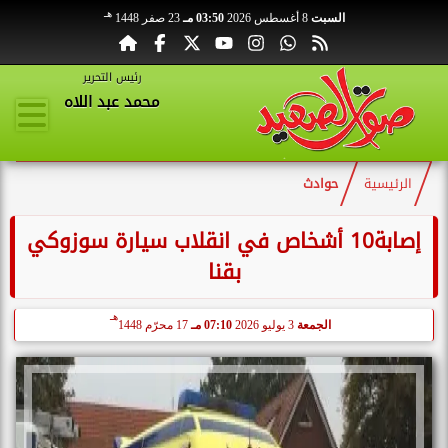
هـ
السبت
8 أغسطس 2026
03:50 مـ
23 صفر 1448
رئيس التحرير
محمد عبد اللاه
الرئيسية
حوادث
إصابة10 أشخاص في انقلاب سيارة سوزوكي
بقنا
هـ
الجمعة
3 يوليو 2026
07:10 مـ
17 محرّم 1448