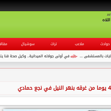
رير
للاه
حوادث
ملاعب
تراث
سوشيال
مقالا
ستشفى ...
في أولى جولاته الميدانية.. وكيل صحة قنا يتفقد مست