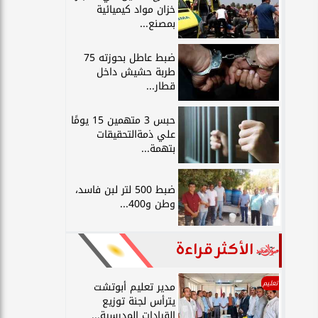
خزان مواد كيميائية
بمصنع...
ضبط عاطل بحوزته 75
طربة حشيش داخل
قطار...
حبس 3 متهمين 15 يومًا
علي ذمةالتحقيقات
بتهمة...
ضبط 500 لتر لبن فاسد،
وطن و400...
الأكثر قراءة
تعليم
مدير تعليم أبوتشت
يترأس لجنة توزيع
القيادات المدرسية...