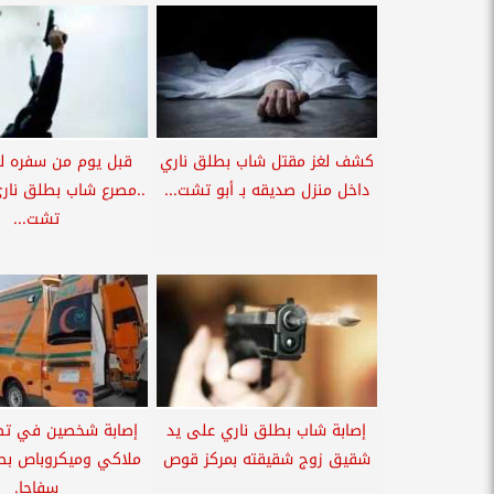
كشف لغز مقتل شاب بطلق ناري
قبل يوم من سفره ل
داخل منزل صديقه بـ أبو تشت...
..مصرع شاب بطلق ناري 
تشت...
إصابة شاب بطلق ناري على يد
إصابة شخصين في تصا
شقيق زوج شقيقته بمركز قوص
ملاكي وميكروباص بطر
سفاجا.