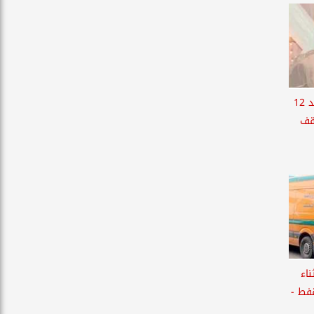
إعادة طالبة إلى أسرتها بعد 12
وقف
اء
فط -