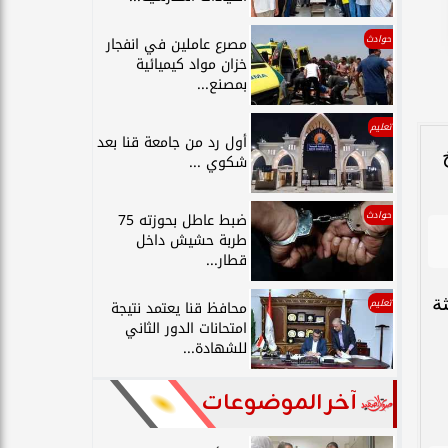
حوادث
مصرع عاملين في انفجار
خزان مواد كيميائية
بمصنع...
تعليم
أول رد من جامعة قنا بعد
خ
شكوي ...
حوادث
ضبط عاطل بحوزته 75
طربة حشيش داخل
قطار...
ة
تعليم
محافظ قنا يعتمد نتيجة
امتحانات الدور الثاني
للشهادة...
آخر الموضوعات