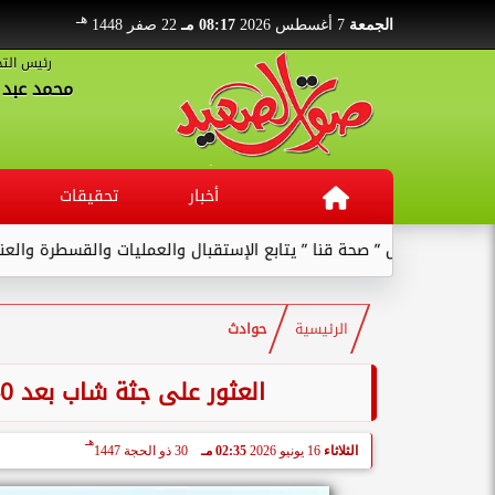
هـ
الجمعة
7 أغسطس 2026
08:17 مـ
22 صفر 1448
رئيس التح
محمد عبد ا
أخبار
تحقيقات
وكيل ” صحة قنا ” يتابع الإستقبال والعمليات والقسطرة والعنايات بالم
الرئيسية
حوادث
العثور على جثة شاب بعد 40 يوما من غرقه بنهر النيل في نجع حمادي
هـ
الثلاثاء
16 يونيو 2026
02:35 مـ
30 ذو الحجة 1447