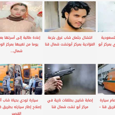
لسعودية
انتشال جثمان شاب غرق بترعة
بمركز أبو
الفؤادية بمركز أبوتشت شمال قنا
يوما من تغيبها بمركز ال
شمال...
م سيارة
إصابة شابين بطلقات نارية في
سيارة تودي بحياة شاب أثن
يق قنا –
مركز أبو تشت شمال قنا
إصلاح إطار سيارته بطريق ق
القصير