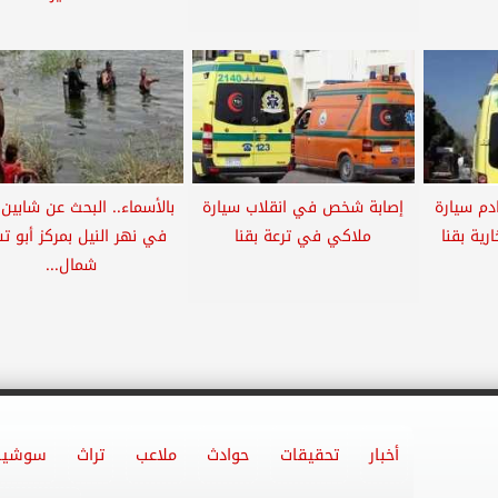
م سيارة
إصابة شخص في انقلاب سيارة
بالأسماء.. البحث عن شابين 
ية بقنا
ملاكي في ترعة بقنا
في نهر النيل بمركز أبو 
شمال...
أخبار
تحقيقات
حوادث
ملاعب
تراث
سوشيا