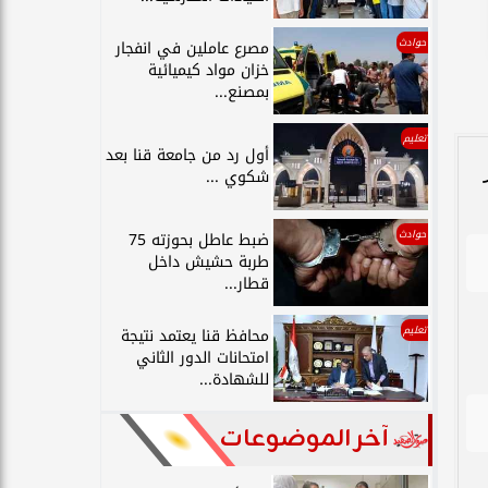
حوادث
مصرع عاملين في انفجار
خزان مواد كيميائية
بمصنع...
تعليم
أول رد من جامعة قنا بعد
شكوي ...
حوادث
ضبط عاطل بحوزته 75
طربة حشيش داخل
قطار...
تعليم
محافظ قنا يعتمد نتيجة
امتحانات الدور الثاني
للشهادة...
آخر الموضوعات