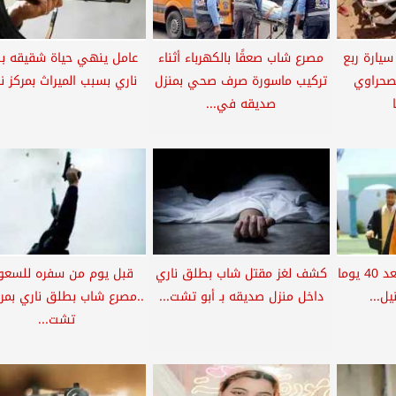
سيارة ربع
مصرع شاب صعقًا بالكهرباء أثناء
عامل ينهي حياة شقيقه ب
صحراوي
تركيب ماسورة صرف صحي بمنزل
ناري بسبب الميراث بمركز ن
صديقه في...
العثور على جثة شاب بعد 40 يوما
كشف لغز مقتل شاب بطلق ناري
قبل يوم من سفره للسعو
ل...
داخل منزل صديقه بـ أبو تشت...
..مصرع شاب بطلق ناري بمرك
تشت...