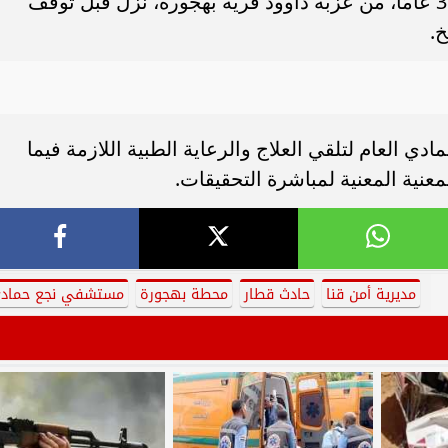
بالانتقال تبين إصابة ع.م، يبلغ من العمر 38 عامًا، من عزبة داوود قرية بهجورة، نزل قبل توقف
.
العام لتلقي العلاج والرعاية الطبية اللازمة فيما
نية المعنية لمباشرة التحقيقات.
مديرية أمن قنا
حادث قطار
محطة بهجورة
مستشفي نجع حماد