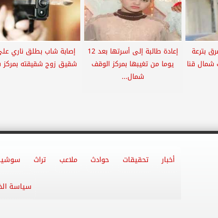
رق بترعة
إعادة طالبة إلى أسرتها بعد 12
إصابة شاب بطلق ناري على
 شمال قنا
يوما من تغيبها بمركز الوقف
شقيق زوج شقيقته بمركز 
شمال...
أخبار
تحقيقات
حوادث
ملاعب
تراث
سوشيا
سياسة ال