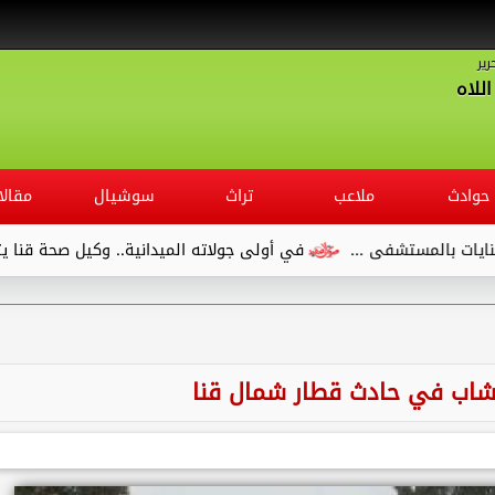
رير
للاه
حوادث
ملاعب
تراث
سوشيال
مقالا
ستشفى ...
في أولى جولاته الميدانية.. وكيل صحة قنا يتفقد مست
لشاب في حادث قطار شمال قنا