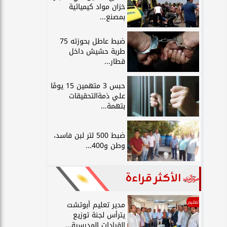
خزان مواد كيميائية
بمصنع...
ضبط عاطل بحوزته 75
طربة حشيش داخل
قطار...
حبس 3 متهمين 15 يومًا
علي ذمةالتحقيقات
بتهمة...
ضبط 500 لتر لبن فاسد،
وطن و400...
الأكثر قراءة
تعليم
مدير تعليم أبوتشت
يترأس لجنة توزيع
القيادات المدرسية...