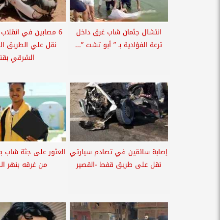
انتشال جثمان شاب غرق داخل
6 مصابين في انقلاب 
ترعة الفؤادية بـ ” أبو تشت ”...
نقل علي الطريق ال
الشرقي بقنا
إصابة سائقين في تصادم سيارتي
نقل على طريق قفط -القصير
من غرقه بنهر الني