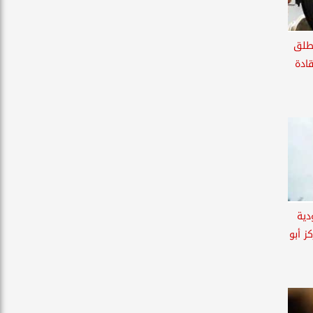
طلق
قادة
دية
ز أبو