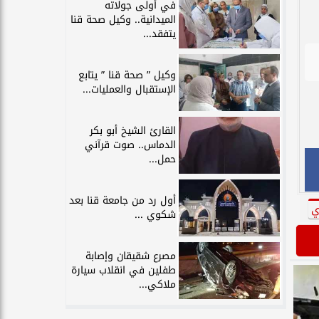
في أولى جولاته
الميدانية.. وكيل صحة قنا
يتفقد...
وكيل ” صحة قنا ” يتابع
الإستقبال والعمليات...
القارئ الشيخ أبو بكر
الدماس.. صوت قرآني
حمل...
أول رد من جامعة قنا بعد
ي
شكوي ...
مصرع شقيقان وإصابة
طفلين في انقلاب سيارة
ملاكي...