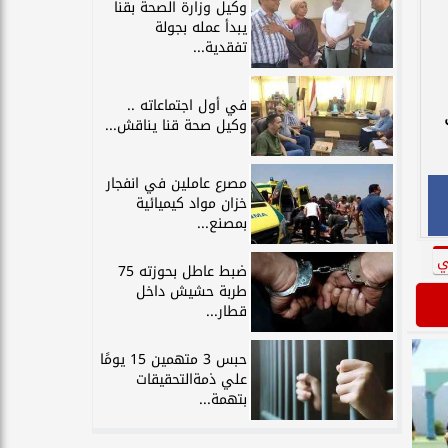
وكيل وزارة الصحة بقنا
يبدأ عمله بجولة
تفقدية...
في أول اجتماعاته ..
وكيل صحة قنا يناقش...
مصرع عاملين في انفجار
خزان مواد كيميائية
بمصنع...
ي
ضبط عاطل بحوزته 75
طربة حشيش داخل
قطار...
حبس 3 متهمين 15 يومًا
علي ذمةالتحقيقات
بتهمة...