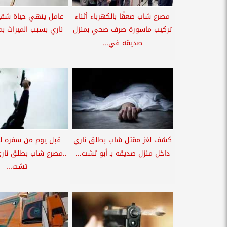
مصرع شاب صعقًا بالكهرباء أثناء
عامل ينهي حياة شقي
تركيب ماسورة صرف صحي بمنزل
ناري بسبب الميراث بم
صديقه في...
كشف لغز مقتل شاب بطلق ناري
قبل يوم من سفره ل
داخل منزل صديقه بـ أبو تشت...
..مصرع شاب بطلق ناري 
تشت...