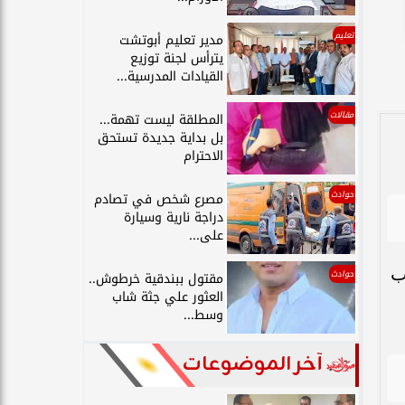
تعليم
مدير تعليم أبوتشت
يترأس لجنة توزيع
القيادات المدرسية...
مقالات
المطلقة ليست تهمة...
بل بداية جديدة تستحق
الاحترام
حوادث
مصرع شخص في تصادم
دراجة نارية وسيارة
على...
ب
حوادث
مقتول ببندقية خرطوش..
العثور علي جثة شاب
وسط...
آخر الموضوعات