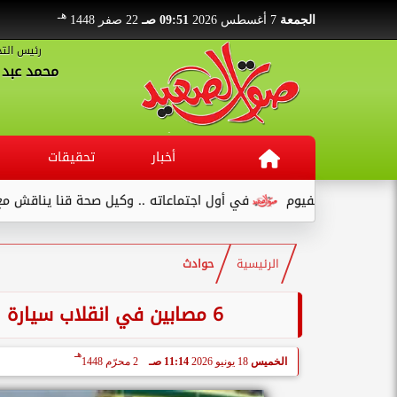
هـ
الجمعة
7 أغسطس 2026
09:51 صـ
22 صفر 1448
رئيس التح
محمد عبد ا
أخبار
تحقيقات
 بالفيوم
في أول اجتماعاته .. وكيل صحة قنا يناقش مع عدد من الق
الرئيسية
حوادث
6 مصابين في انقلاب سيارة ربع نقل علي الطريق الصحراوي الشرقي بقنا
هـ
الخميس
18 يونيو 2026
11:14 صـ
2 محرّم 1448