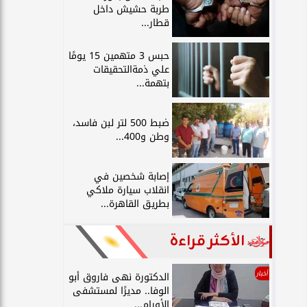
طربة حشيش داخل
قطار...
حبس 3 متهمين 15 يومًا
علي ذمةالتحقيقات
بتهمة...
ضبط 500 لتر لبن فاسد،
وطن و400...
إصابة شخصين في
انقلاب سيارة ملاكي
بطريق القاهرة...
الأكثر قراءة
أخبار
الدكتورة نهى فاروق أبو
الوفا.. مديرًا لمستشفى
الأورام...