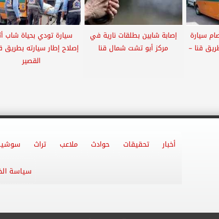
م سيارة
إصابة شابين بطلقات نارية في
سيارة تودي بحياة شاب أثن
يق قنا –
مركز أبو تشت شمال قنا
إصلاح إطار سيارته بطريق ق
القصير
أخبار
تحقيقات
حوادث
ملاعب
تراث
سوشيا
سياسة ال