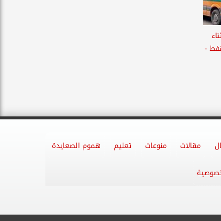
اء
فط -
ل
مقالات
منوعات
تعليم
هموم الصعايدة
خصوصية