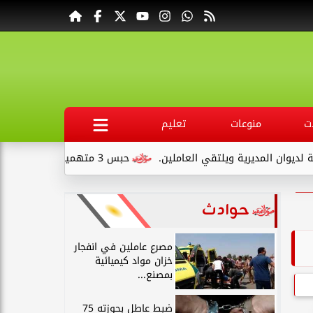
ت
منوعات
تعليم
مديرية ويلتقي العاملين.
حبس 3 متهمين 15 يومًا علي ذمةالتحقيقات بتهمة التنقيب عن الآثار داخل...
حوادث
مصرع عاملين في انفجار
خزان مواد كيميائية
بمصنع...
ضبط عاطل بحوزته 75