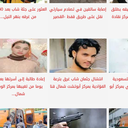
قه بطلق
إصابة سائقين في تصادم سيارتي
ركز نقادة
نقل على طريق قفط -القصير
من غرقه بنهر النيل...
لسعودية
انتشال جثمان شاب غرق بترعة
بمركز أبو
الفؤادية بمركز أبوتشت شمال قنا
يوما من تغيبها بمركز ال
شمال...