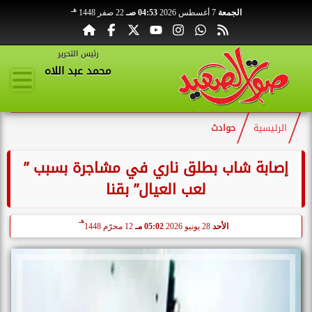
هـ
الجمعة
7 أغسطس 2026
04:53 صـ
22 صفر 1448
رئيس التحرير
محمد عبد اللاه
الرئيسية
حوادث
إصابة شاب بطلق ناري في مشاجرة بسبب ”
لعب العيال” بقنا
هـ
الأحد
28 يونيو 2026
05:02 مـ
12 محرّم 1448