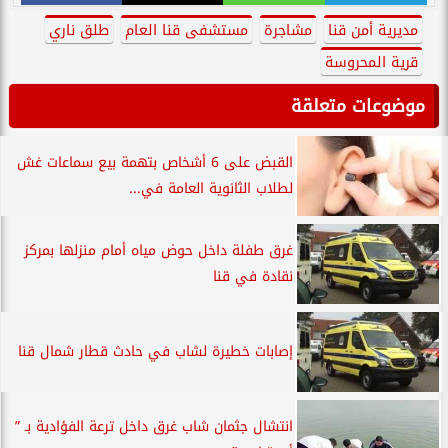
مديرية أمن قنا
مشاجرة
مستشفى قنا العام
طلق ناري
قرية المحروسة
موضوعات متعلقة
القبض على 6 أشخاص بتهمة بيع سماعات غش
لطلاب الثانوية العامة في...
غرق طفلة داخل حوض مياه أمام منزلها بمركز
نقادة في قنا
إصابات خطيرة لشاب في حادث قطار شمال قنا
انتشال جثمان شاب غرق داخل ترعة الفؤادية بـ ”