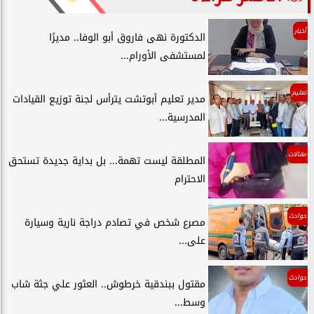
أخبار
الدكتورة نهى فاروق أبو الوفا.. مديرًا
لمستشفى الأورام...
تعليم
مدير تعليم أبوتشت يترأس لجنة توزيع القيادات
المدرسية...
مقالات
المطلقة ليست تهمة... بل بداية جديدة تستحق
الاحترام
حوادث
مصرع شخص في تصادم دراجة نارية وسيارة
على...
حوادث
مقتول ببندقية خرطوش.. العثور علي جثة شاب
وسط...