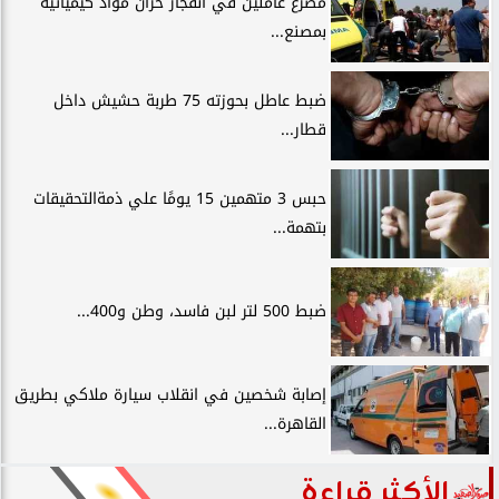
مصرع عاملين في انفجار خزان مواد كيميائية
بمصنع...
ضبط عاطل بحوزته 75 طربة حشيش داخل
قطار...
حبس 3 متهمين 15 يومًا علي ذمةالتحقيقات
بتهمة...
ضبط 500 لتر لبن فاسد، وطن و400...
إصابة شخصين في انقلاب سيارة ملاكي بطريق
القاهرة...
الأكثر قراءة