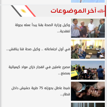
آخر الموضوعات
وكيل وزارة الصحة بقنا يبدأ عمله بجولة
تفقدية...
في أول اجتماعاته .. وكيل صحة قنا يناقش...
مصرع عاملين في انفجار خزان مواد كيميائية
بمصنع...
ضبط عاطل بحوزته 75 طربة حشيش داخل
قطار...