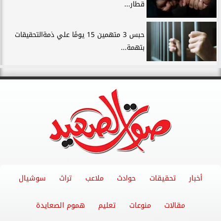
قطار...
حبس 3 متهمين 15 يومًا علي ذمةالتحقيقات
بتهمة...
أخبار
تحقيقات
حوادث
ملاعب
تراث
سوشيال
مقالات
منوعات
تعليم
هموم الصعايدة