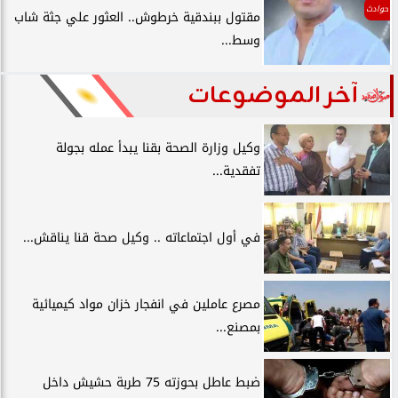
حوادث
مقتول ببندقية خرطوش.. العثور علي جثة شاب
وسط...
آخر الموضوعات
وكيل وزارة الصحة بقنا يبدأ عمله بجولة
تفقدية...
في أول اجتماعاته .. وكيل صحة قنا يناقش...
مصرع عاملين في انفجار خزان مواد كيميائية
بمصنع...
ضبط عاطل بحوزته 75 طربة حشيش داخل