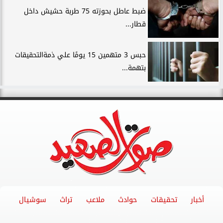
ضبط عاطل بحوزته 75 طربة حشيش داخل
قطار...
حبس 3 متهمين 15 يومًا علي ذمةالتحقيقات
بتهمة...
أخبار
تحقيقات
حوادث
ملاعب
تراث
سوشيال