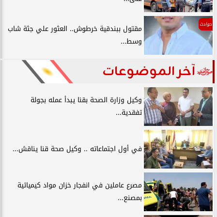
حوادث
مقتول ببندقية خرطوش.. العثور علي جثة شاب
وسط...
آخر الموضوعات
وكيل وزارة الصحة بقنا يبدأ عمله بجولة
تفقدية...
في أول اجتماعاته .. وكيل صحة قنا يناقش...
مصرع عاملين في انفجار خزان مواد كيميائية
بمصنع...