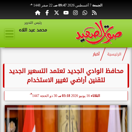
هـ
الجمعة
7 أغسطس 2026
09:47 صـ
22 صفر 1448
رئيس التحرير
محمد عبد اللاه
الرئيسية
أخبار
محافظ الوادي الجديد تعتمد التسعير الجديد
لتقنين أراضي تغيير الاستخدام
هـ
الثلاثاء
16 يونيو 2026
03:18 مـ
30 ذو الحجة 1447