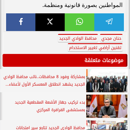
المواطنين بصورة قانونية ومنظمة.
حنان مجدي
محافظ الوادي الجديد
تقنين أراضي تغيير الاستخدام
موضوعات متعلقة
بمشاركة وفود 8 محافظات..نائب محافظ الوادي
الجديد يشهد انطلاق المعسكر الأول لأعضاء...
بدء تركيب جهاز الأشعة المقطعية الجديد
بمستشفى الفرافرة المركزي
محافظ الوادي الجديد تتابع سير امتحانات