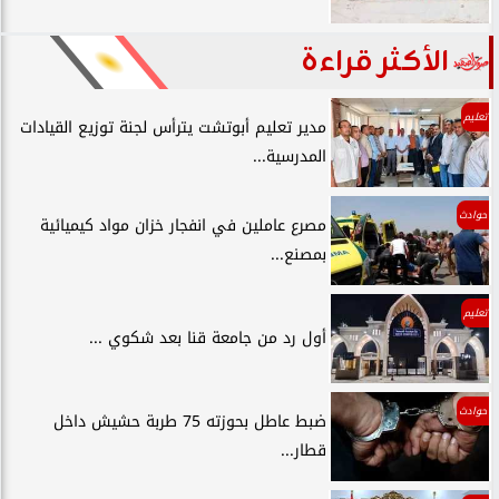
الأكثر قراءة
تعليم
مدير تعليم أبوتشت يترأس لجنة توزيع القيادات
المدرسية...
حوادث
مصرع عاملين في انفجار خزان مواد كيميائية
بمصنع...
تعليم
أول رد من جامعة قنا بعد شكوي ...
حوادث
ضبط عاطل بحوزته 75 طربة حشيش داخل
قطار...