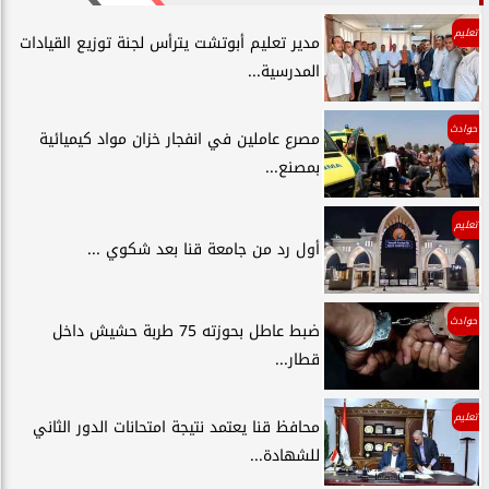
تعليم
مدير تعليم أبوتشت يترأس لجنة توزيع القيادات
المدرسية...
حوادث
مصرع عاملين في انفجار خزان مواد كيميائية
بمصنع...
تعليم
أول رد من جامعة قنا بعد شكوي ...
حوادث
ضبط عاطل بحوزته 75 طربة حشيش داخل
قطار...
تعليم
محافظ قنا يعتمد نتيجة امتحانات الدور الثاني
للشهادة...