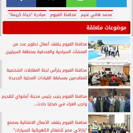
محمد هاني غنيم
محافظ الفيوم
مبادرة ”حياة كريمة”
موضوعات متعلقة
محافظ الفيوم يتفقد أعمال تطوير عدد من
المنشآت السياحية والفندقية بمنطقة السيليين
​محافظ الفيوم يترأس لجنة المقابلات الشخصية
للمتقدمين بمسابقة القيادات المحلية الجديدة
محافظ الفيوم ينيب رئيس مدينة أبشواي لتقديم
واجب العزاء في ضحايا حادث...
محافظ الفيوم يتفقد الأعمال الانشائية بمصنع
”يازاكي مصر للضفائر الكهربائية للسيارات”