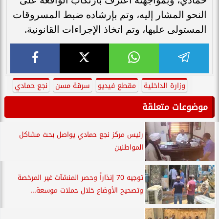
النحو المشار إليه، وتم بإرشاده ضبط المسروقات
المستولى عليها، وتم اتخاذ الإجراءات القانونية.
وزارة الداخلية
مقطع فيديو
سرقة مسن
نجع حمادي
موضوعات متعلقة
رئيس مركز نجع حمادي يواصل بحث مشاكل
المواطنين
توجيه 70 إنذاراً وحصر المنشآت غير المرخصة
وتصحيح الأوضاع خلال حملات موسعة...