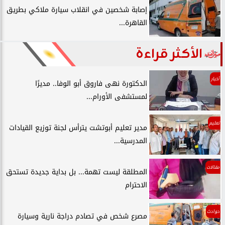
إصابة شخصين في انقلاب سيارة ملاكي بطريق
القاهرة...
الأكثر قراءة
أخبار
الدكتورة نهى فاروق أبو الوفا.. مديرًا
لمستشفى الأورام...
تعليم
مدير تعليم أبوتشت يترأس لجنة توزيع القيادات
المدرسية...
مقالات
المطلقة ليست تهمة... بل بداية جديدة تستحق
الاحترام
حوادث
مصرع شخص في تصادم دراجة نارية وسيارة