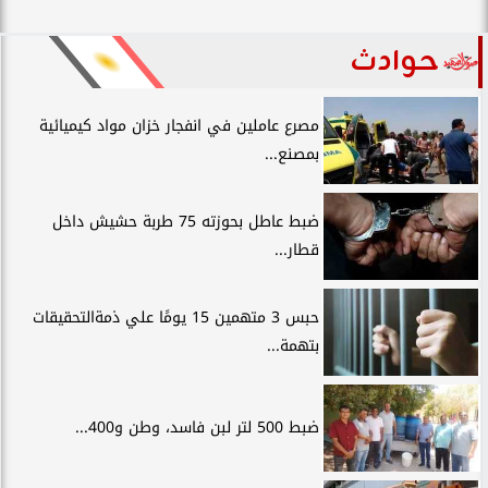
حوادث
مصرع عاملين في انفجار خزان مواد كيميائية
بمصنع...
ضبط عاطل بحوزته 75 طربة حشيش داخل
قطار...
حبس 3 متهمين 15 يومًا علي ذمةالتحقيقات
بتهمة...
ضبط 500 لتر لبن فاسد، وطن و400...