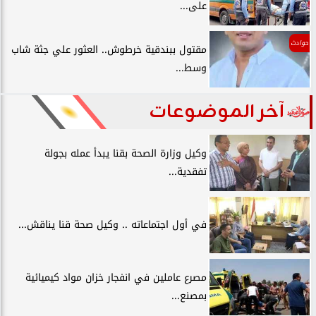
على...
حوادث
مقتول ببندقية خرطوش.. العثور علي جثة شاب
وسط...
آخر الموضوعات
وكيل وزارة الصحة بقنا يبدأ عمله بجولة
تفقدية...
في أول اجتماعاته .. وكيل صحة قنا يناقش...
مصرع عاملين في انفجار خزان مواد كيميائية
بمصنع...