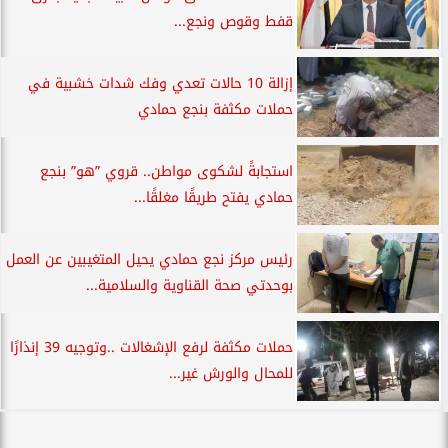
قفط وقوص ونجع...
إزالة 10 حالات تعدي وفك شدات خشبية في
حملات مكثفة بنجع حمادي
استجابةً لشكوى مواطن.. قروي ”هو” بنجع
حمادي يفتح طريقًا مغلقًا...
رئيس مركز نجع حمادي يحيل المتغيبين عن العمل
بوحدتي صحة القناوية والسلامية...
حملات مكثفة لرفع الإشغالات ..وتوجيه 39 إنذارًا
للمحال والورش غير...