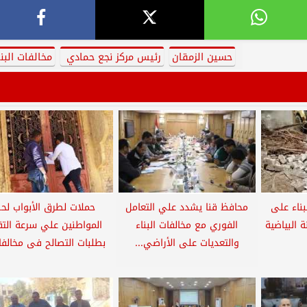
حسين الزمقان
رئيس مركز نجع حمادي
مخالفات البنا
بناء على
محافظ قنا يشدد علي التعامل
حملات لطرق الأبواب لح
ة البياضية
الفوري مع مخالفات البناء
المواطنين علي سرعة الت
والتعديات على الأراضي...
بطلبات التصالح فى مخالفات