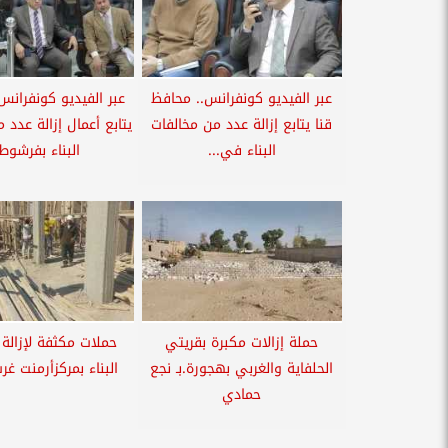
عبر الفيديو كونفرانس.. محافظ
عبر الفيديو كونفرانس.
قنا يتابع إزالة عدد من مخالفات
يتابع أعمال إزالة عدد 
البناء في...
البناء بفرشوط.
حملة إزالات مكبرة بقريتي
حملات مكثفة لإزالة 
الحلفاية والغربي بهجورة.بـ نجع
البناء بمركزأرمنت غر
حمادي