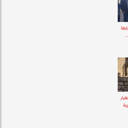
بها
.
هيار
ية