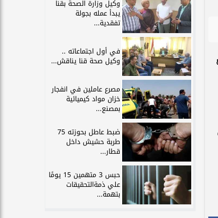
وكيل وزارة الصحة بقنا
يبدأ عمله بجولة
تفقدية...
في أول اجتماعاته ..
وكيل صحة قنا يناقش...
مصرع عاملين في انفجار
خزان مواد كيميائية
بمصنع...
ضبط عاطل بحوزته 75
طربة حشيش داخل
قطار...
حبس 3 متهمين 15 يومًا
علي ذمةالتحقيقات
بتهمة...