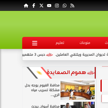
ت
منوعات
تعليم
مديرية ويلتقي العاملين.
حبس 3 متهمين 15 يومًا علي ذمةالتحقيقات بتهمة التنقيب عن الآثار داخل...
هموم الصعايدة
محافظ الفيوم يوجه بحل
مشكلة تسريب مياه
الري...
محافظ أسوان يبحث