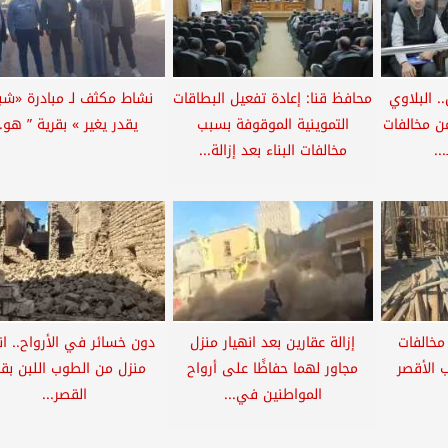
. البلاوي
محافظ قنا: إعادة تفعيل البطاقات
نشاط مكثف لـ مبادرة «شبا
من مخالفات
التموينية الموقوفة بسبب
يقدر يغير » بقرية ” هو..
..
مخالفات البناء بعد إزالة...
مخالفات
إزالة عقارين بعد انهيار منزل
دون خسائر في الأرواح.. ان
ب الأقصر
مجاور لهما حفاظًا على أرواح
منزل من الطوب اللبن بقر
المواطنين في...
القصر...