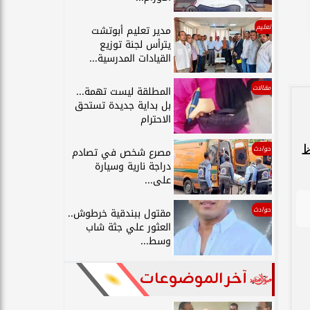
تعليم
مدير تعليم أبوتشت
يترأس لجنة توزيع
القيادات المدرسية...
مقالات
المطلقة ليست تهمة...
بل بداية جديدة تستحق
الاحترام
ظ
حوادث
مصرع شخص في تصادم
دراجة نارية وسيارة
على...
حوادث
مقتول ببندقية خرطوش..
العثور علي جثة شاب
وسط...
آخر الموضوعات