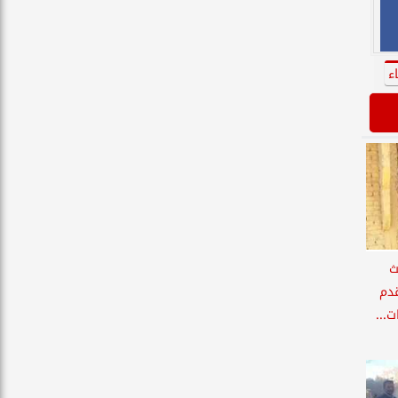
ء
ث
قدم
...