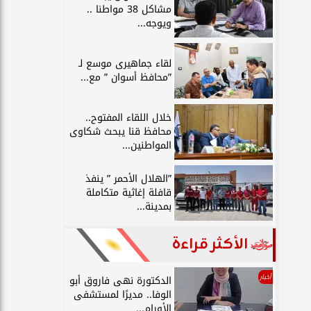
مشاكل 38 مواطنا ..
ويوجه...
لقاء جماهيرى موسع لـ
”محافظ أسوان ” مع...
خلال اللقاء المفتوح..
محافظ قنا يبحث شكاوى
المواطنين...
”الهلال الأحمر ” ينفذ
قافلة إغاثية متكاملة
بمدينة...
الأكثر قراءة
أخبار
الدكتورة نهى فاروق أبو
الوفا.. مديرًا لمستشفى
الأورام...