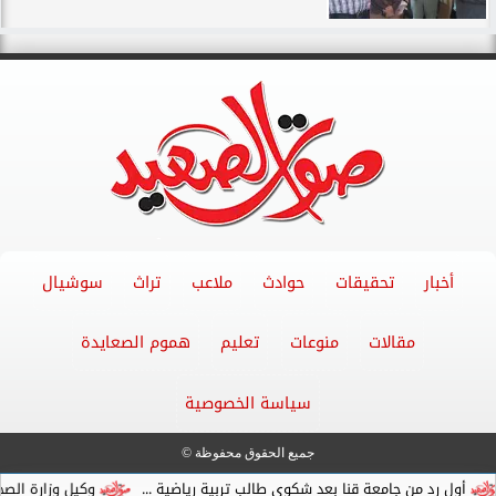
أخبار
تحقيقات
حوادث
ملاعب
تراث
سوشيال
مقالات
منوعات
تعليم
هموم الصعايدة
سياسة الخصوصية
جميع الحقوق محفوظة ©
معة قنا بعد شكوي طالب تربية رياضية ...
وكيل وزارة الصحة بقنا يبدأ عمله 