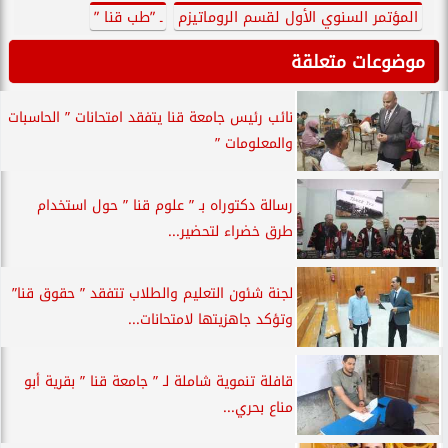
المؤتمر السنوي الأول لقسم الروماتيزم
ـ ”طب قنا ”
موضوعات متعلقة
نائب رئيس جامعة قنا يتفقد امتحانات ” الحاسبات
والمعلومات ”
رسالة دكتوراه بـ ” علوم قنا ” حول استخدام
طرق خضراء لتحضير...
لجنة شئون التعليم والطلاب تتفقد ” حقوق قنا”
وتؤكد جاهزيتها لامتحانات...
قافلة تنموية شاملة لـ ” جامعة قنا ” بقرية أبو
مناع بحري...