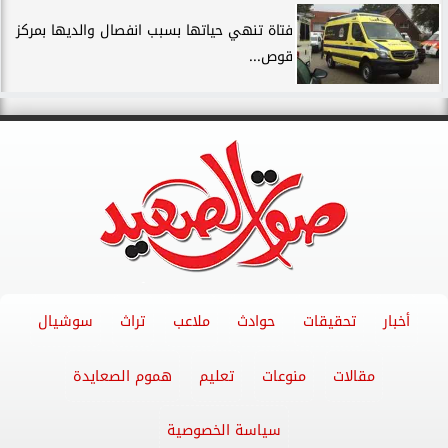
فتاة تنهي حياتها بسبب انفصال والديها بمركز
قوص...
أخبار
تحقيقات
حوادث
ملاعب
تراث
سوشيال
مقالات
منوعات
تعليم
هموم الصعايدة
سياسة الخصوصية