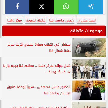
أحمد عكاوي
رئيس جامعة قنا
قافلة تنموية
مركز دشنا
موضوعات متعلقة
مصابان في انقلاب سيارة ملاكي بترعة بمركز
دشنا شمال قنا
خلال جولته بمركز دشنا .. محافظ قنا يوجه بإزالة
37 كشكًا وحالة...
الدكتور عباس مصطفى ..مديراً لوحدة حقوق
الإنسان بجامعة قنا