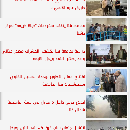
-بتكلفة 23 مليون جنيه.. محافظ قنا يتفقد
طريق عزبة الألفي بـ...
محافظ قنا يتفقد مشروعات ”حياة كريمة” بمركز
دشنا
دراسة بجامعة قنا تكشف: الحشرات مصدر غذائي
واعد يحسّن النمو ويعزز القيمة...
افتتاح اعمال التطوير بوحدة الغسيل الكلوي
بمستشفيات قنا الجامعية
اندلاع حريق داخل 5 منازل في قرية الياسينية
شمال قنا
انتشال جثمان شاب غرق في نهر النيل بمركز