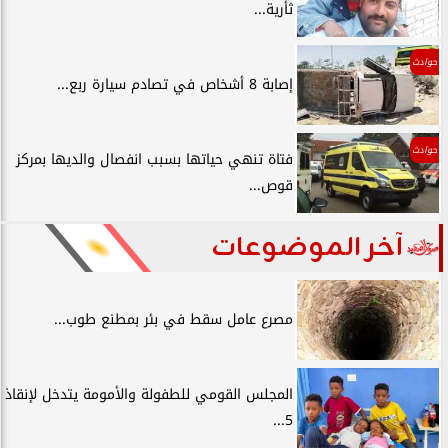
ثأرية...
حوادث
إصابة 8 أشخاص في تصادم سيارة ربع...
حوادث
فتاة تنهي حياتها بسبب انفصال والديها بمركز
قوص...
آخر الموضوعات
مصرع عامل سقط في بئر بمطنع طوب...
المجلس القومي للطفولة والأمومة يتدخل لإنقاذ
5...