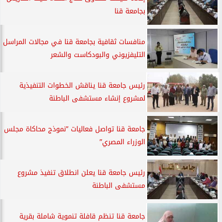
بجامعة قنا
منافسات ثقافية بجامعة قنا في مجالات المراسل
التليفزيوني والبودكاست والشعر
رئيس جامعة قنا يناقش الخطوات التنفيذية
لمشروع إنشاء مستشفى الباطنة
جامعة قنا تواصل فعاليات ”نموذج محاكاة مجلس
الوزراء المصري”
رئيس جامعة قنا يعلن انطلاق تنفيذ مشروع
مستشفى الباطنة
جامعة قنا تنظم قافلة تنموية شاملة بقرية