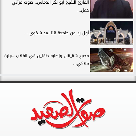
القارئ الشيخ أبو بكر الدماس.. صوت قرآني
حمل...
أول رد من جامعة قنا بعد شكوي ...
مصرع شقيقان وإصابة طفلين في انقلاب سيارة
ملاكي...