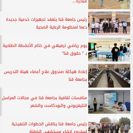
مبادرة...
رئيس جامعة قنا يتفقد تجهيزات خدمية جديدة
دعما لمنظومة الرعاية الصحية
يوم رياضي ترفيهي في ختام الأنشطة الطلابية
بـ ” حقوق قنا”
إعادة هيكلة صندوق علاج أعضاء هيئة التدريس
بجامعة قنا
منافسات ثقافية بجامعة قنا في مجالات المراسل
التليفزيوني والبودكاست والشعر
رئيس جامعة قنا يناقش الخطوات التنفيذية
لمشروع إنشاء مستشفى الباطنة