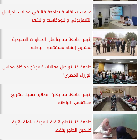
منافسات ثقافية بجامعة قنا في مجالات المراسل
التليفزيوني والبودكاست والشعر
رئيس جامعة قنا يناقش الخطوات التنفيذية
لمشروع إنشاء مستشفى الباطنة
جامعة قنا تواصل فعاليات ”نموذج محاكاة مجلس
الوزراء المصري”
رئيس جامعة قنا يعلن انطلاق تنفيذ مشروع
مستشفى الباطنة
جامعة قنا تنظم قافلة تنموية شاملة بقرية
كلاحين الحاجر بقفط