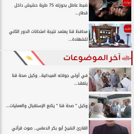
حوادث
ضبط عاطل بحوزته 75 طربة حشيش داخل
قطار...
تعليم
محافظ قنا يعتمد نتيجة امتحانات الدور الثاني
للشهادة...
آخر الموضوعات
في أولى جولاته الميدانية.. وكيل صحة قنا
يتفقد...
وكيل ” صحة قنا ” يتابع الإستقبال والعمليات...
القارئ الشيخ أبو بكر الدماس.. صوت قرآني