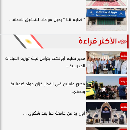
” تعليم قنا ” يحيل موظف للتحقيق لفصله...
الأكثر قراءة
تعليم
مدير تعليم أبوتشت يترأس لجنة توزيع القيادات
المدرسية...
حوادث
مصرع عاملين في انفجار خزان مواد كيميائية
بمصنع...
تعليم
أول رد من جامعة قنا بعد شكوي ...