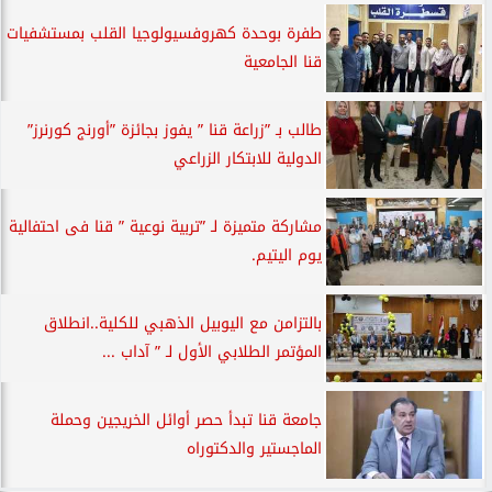
طفرة بوحدة كهروفسيولوجيا القلب بمستشفيات
قنا الجامعية
طالب بـ ”زراعة قنا ” يفوز بجائزة ”أورنج كورنرز”
الدولية للابتكار الزراعي
مشاركة متميزة لـ ”تربية نوعية ” قنا فى احتفالية
يوم اليتيم.
بالتزامن مع اليوبيل الذهبي للكلية..انطلاق
المؤتمر الطلابي الأول لـ ” آداب ...
جامعة قنا تبدأ حصر أوائل الخريجين وحملة
الماجستير والدكتوراه