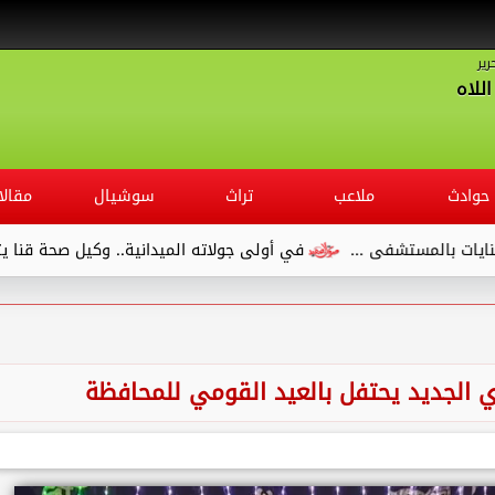
رير
للاه
حوادث
ملاعب
تراث
سوشيال
مقالا
...
في أولى جولاته الميدانية.. وكيل صحة قنا يتفقد مستشفى ال
دي الجديد يحتفل بالعيد القومي للمحافظة