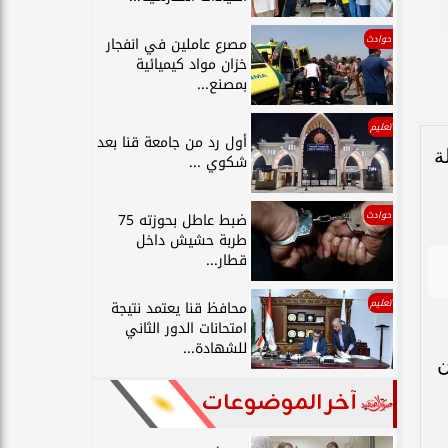
حوادث
مصرع عاملين في انفجار
خزان مواد كيميائية
بمصنع...
تعليم
أول رد من جامعة قنا بعد
لة
شكوي ...
حوادث
ضبط عاطل بحوزته 75
طربة حشيش داخل
قطار...
تعليم
محافظ قنا يعتمد نتيجة
امتحانات الدور الثاني
للشهادة...
ن
آخر الموضوعات