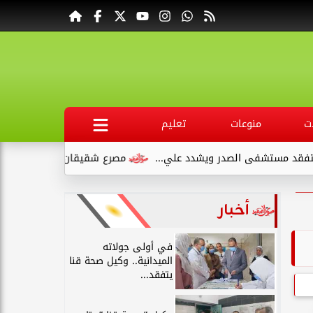
ت
منوعات
تعليم
صدر ويشدد علي...
مصرع شقيقان وإصابة طفلين في انقلاب سيارة 
أخبار
في أولى جولاته
الميدانية.. وكيل صحة قنا
يتفقد...