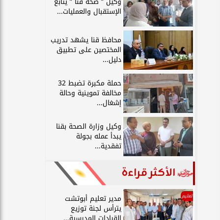
وكيل ” صحة قنا ” يتابع
الإستقبال والعمليات...
محافظ قنا يشهد تدريب
المختصين على تطبيق
دليل...
حملة مكبرة تضبط 32
مخالفة تموينية وحالة
إشغال...
وكيل وزارة الصحة بقنا
يبدأ عمله بجولة
تفقدية...
الأكثر قراءة
تعليم
مدير تعليم أبوتشت
يترأس لجنة توزيع
القيادات المدرسية...