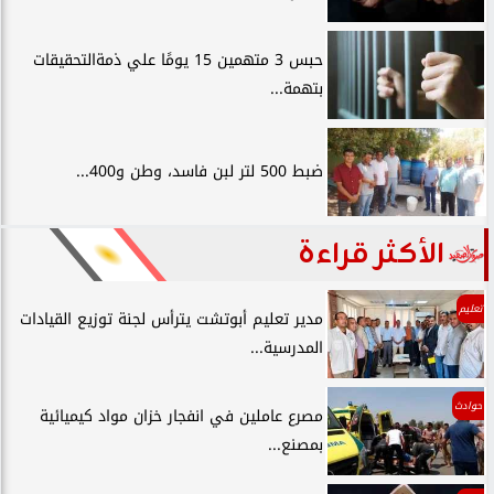
حبس 3 متهمين 15 يومًا علي ذمةالتحقيقات
بتهمة...
ضبط 500 لتر لبن فاسد، وطن و400...
الأكثر قراءة
تعليم
مدير تعليم أبوتشت يترأس لجنة توزيع القيادات
المدرسية...
حوادث
مصرع عاملين في انفجار خزان مواد كيميائية
بمصنع...