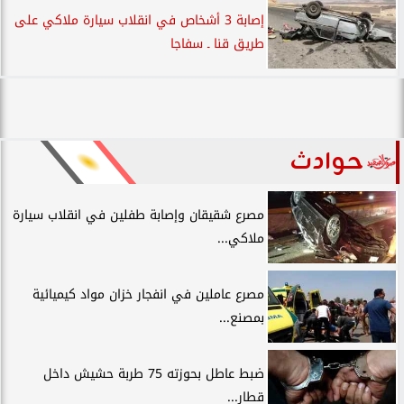
إصابة 3 أشخاص في انقلاب سيارة ملاكي على
طريق قنا ـ سفاجا
حوادث
مصرع شقيقان وإصابة طفلين في انقلاب سيارة
ملاكي...
مصرع عاملين في انفجار خزان مواد كيميائية
بمصنع...
ضبط عاطل بحوزته 75 طربة حشيش داخل
قطار...