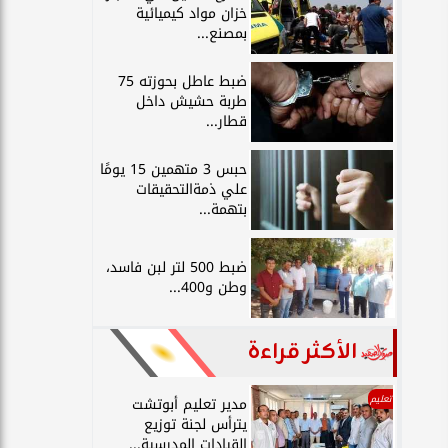
خزان مواد كيميائية
بمصنع...
ضبط عاطل بحوزته 75
طربة حشيش داخل
قطار...
حبس 3 متهمين 15 يومًا
علي ذمةالتحقيقات
بتهمة...
ضبط 500 لتر لبن فاسد،
وطن و400...
الأكثر قراءة
تعليم
مدير تعليم أبوتشت
يترأس لجنة توزيع
القيادات المدرسية...