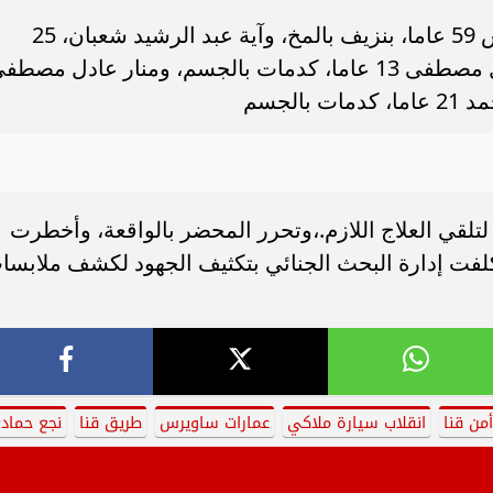
بالانتقال، تبين إصابة عادل مصطفى عباس 59 عاما، بنزيف بالمخ، وآية عبد الرشيد شعبان، 25
عاما، اشتباه ما بعد الارتجاج، وأحمد عادل مصطفى 13 عاما، كدمات بالجسم، ومنار عادل مصط
تلقي العلاج اللازم.،وتحرر المحضر بالواقعة، وأخطرت
كلفت إدارة البحث الجنائي بتكثيف الجهود لكشف ملابسا
أمن قنا
انقلاب سيارة ملاكي
عمارات ساويرس
طريق قنا
نجع حماد