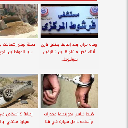
وفاة مزارع بعد إصابته بطلق ناري
حملة لرفع إشغالات بن
أثناء فض مشاجرة بين شقيقين
سير المواطنين بنج
بفرشوط...
ضبط شابين بحوزتهما مخدرات
إصابة 5 أشخاص 
وأسلحة داخل سيارة في قنا
سيارة ملاكي. بـ ا