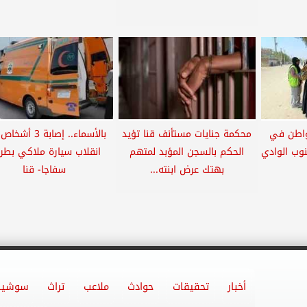
علي 754 مواطن في
محكمة جنايات مستأنف قنا تؤيد
بالأسماء.. إصابة 3
نوب الوادي
الحكم بالسجن المؤبد لمتهم
انقلاب سيارة ملاكي بطر
بهتك عرض ابنته...
سفاجا- قنا
أخبار
تحقيقات
حوادث
ملاعب
تراث
سوشيا