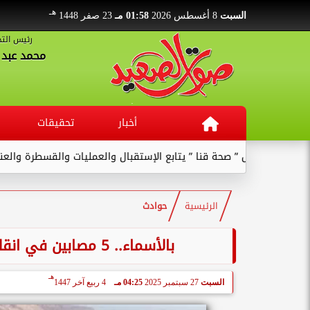
هـ
السبت
8 أغسطس 2026
01:58 مـ
23 صفر 1448
رئيس التح
محمد عبد ا
أخبار
تحقيقات
وكيل ” صحة قنا ” يتابع الإستقبال والعمليات والقسطرة والعنايات بالم
الرئيسية
حوادث
بالأسماء.. 5 مصابين في انقلاب سيارة ملاكي أمام عمارات ساويرس بقنا
هـ
السبت
27 سبتمبر 2025
04:25 مـ
4 ربيع آخر 1447