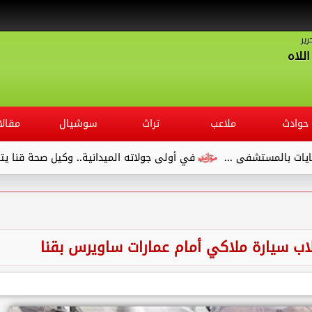
رير
للاه
حوادث
ملاعب
تراث
سوشيال
مقالا
ستشفى ...
في أولى جولاته الميدانية.. وكيل صحة قنا يتفقد مست