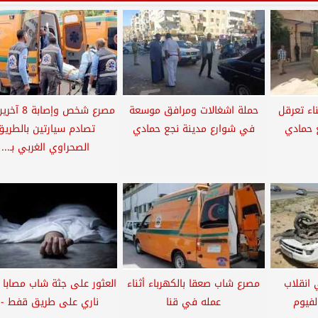
اء تعرقل
حملة اشغالات ومرافق موسعة
مصرع شخص وإصا
ع حمادي
في شوارع مدينة نجع حمادي
تصادم سيارتين بالطريق
الصحراوي الغربي بـ...
في انقلاب
مصرع شاب صعقا بالكهرباء أثناء
العثور على جثة شاب مصابا
لفيوم
عمله في قنا
ناري على طريق قفط -..