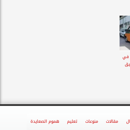
 أشخاص في
يق
ل
مقالات
منوعات
تعليم
هموم الصعايدة