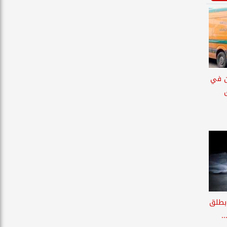
بة 8 آخرين في
 بطلق
.