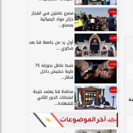
حوادث
مصرع عاملين في انفجار
خزان مواد كيميائية
بمصنع...
تعليم
أول رد من جامعة قنا بعد
شكوي ...
حوادث
ضبط عاطل بحوزته 75
طربة حشيش داخل
قطار...
تعليم
محافظ قنا يعتمد نتيجة
امتحانات الدور الثاني
ة
للشهادة...
آخر الموضوعات